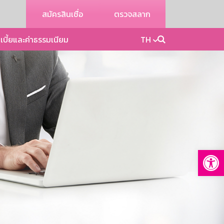
สมัครสินเชื่อ
ตรวจสลาก
เบี้ยและค่าธรรมเนียม
TH
Op