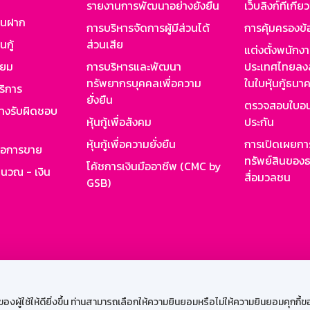
รายงานการพัฒนาอย่างยั่งยืน
เว็บลิงก์ที่เกี่ย
งินฝาก
การบริหารจัดการผู้มีส่วนได้
การคุ้มครองข้
นกู้
ส่วนเสีย
แต่งตั้งพนักง
ียม
การบริหารและพัฒนา
ประเทศไทยลงล
ทรัพยากรบุคคลเพื่อความ
ในใบหุ้นกู้ธน
ริการ
ยั่งยืน
ตรวจสอบใบอน
ย่างรับผิดชอบ
หุ้นกู้เพื่อสังคม
ประกัน
หุ้นกู้เพื่อความยั่งยืน
การเปิดเผยการ
รอการขาย
ทรัพย์สินของธ
โค้ชการเงินมืออาชีพ (CMC by
ำนวณ - เงิน
สื่อมวลชน
GSB)
กงาน
Web HR
GSB Wisdom
M-Search
เข้าสู่ร
ผู้ใช้ให้ดียิ่งขึ้น ท่านสามารถเลือกให้ความยินยอมหรือไม่ให้ความยินยอมคุกกี้ของเ