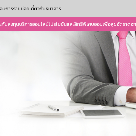
ะกอบการรายย่อย
เกี่ยวกับธนาคาร
ะกัน
ลงทุน
บริการออนไลน์
โปรโมชันและสิทธิพิเศษ
ออมเพื่อสุข
อัตราดอก