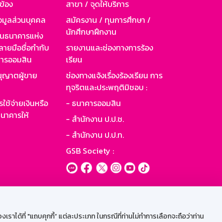
วข้อง
สาขา / จุดให้บริการ
อมูลส่วนบุคคล
สมัครงาน / ทุนการศึกษา /
นักศึกษาฝึกงาน
านธนาคารแห่ง
ายมือชื่อกำกับ
รายงานและช่องทางการร้อง
าคารออมสิน
เรียน
ุญาตผู้ขาย
ช่องทางแจ้งเรื่องร้องเรียน การ
ทุจริตและประพฤติมิชอบ :
ใช้จ่ายเงินหรือ
- ธนาคารออมสิน
นาคารให้
- สำนักงาน ป.ป.ช.
- สำนักงาน ป.ป.ท.
GSB Society :
ะบบเน็ตเมล
ราได้ที่ "แถบคุกกี้” แต่ละประเภท ในกรณีที่ท่านไม่ทำการเลือกจะถือว่าท่าน