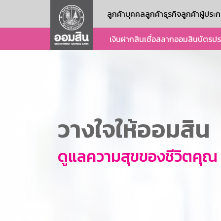
ลูกค้าบุคคล
ลูกค้าธุรกิจ
ลูกค้าผู้ปร
เงินฝาก
สินเชื่อ
สลากออมสิน
บัตร
ปร
วางใจให้ออมสิน
ดูแลความสุขของชีวิตคุณ