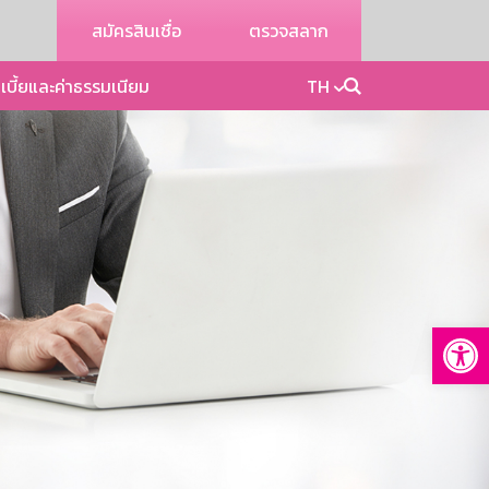
สมัครสินเชื่อ
ตรวจสลาก
เบี้ยและค่าธรรมเนียม
TH
Op