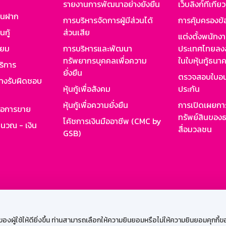
รายงานการพัฒนาอย่างยั่งยืน
เว็บลิงก์ที่เกี่ย
งินฝาก
การบริหารจัดการผู้มีส่วนได้
การคุ้มครองข้
นกู้
ส่วนเสีย
แต่งตั้งพนักง
ียม
การบริหารและพัฒนา
ประเทศไทยลงล
ทรัพยากรบุคคลเพื่อความ
ในใบหุ้นกู้ธน
ริการ
ยั่งยืน
ตรวจสอบใบอน
ย่างรับผิดชอบ
หุ้นกู้เพื่อสังคม
ประกัน
หุ้นกู้เพื่อความยั่งยืน
การเปิดเผยการ
รอการขาย
ทรัพย์สินของธ
โค้ชการเงินมืออาชีพ (CMC by
ำนวณ - เงิน
สื่อมวลชน
GSB)
กงาน
Web HR
GSB Wisdom
M-Search
เข้าสู่ร
ผู้ใช้ให้ดียิ่งขึ้น ท่านสามารถเลือกให้ความยินยอมหรือไม่ให้ความยินยอมคุกกี้ของเ