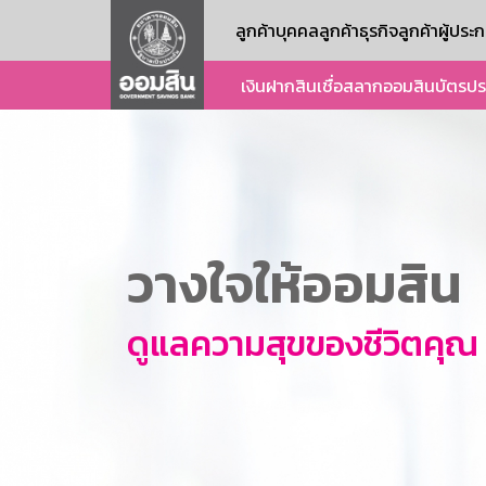
ลูกค้าบุคคล
ลูกค้าธุรกิจ
ลูกค้าผู้ปร
เงินฝาก
สินเชื่อ
สลากออมสิน
บัตร
ปร
วางใจให้ออมสิน
ดูแลความสุขของชีวิตคุณ