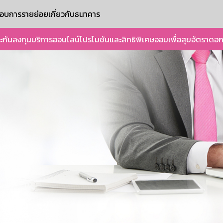
ะกอบการรายย่อย
เกี่ยวกับธนาคาร
ะกัน
ลงทุน
บริการออนไลน์
โปรโมชันและสิทธิพิเศษ
ออมเพื่อสุข
อัตราดอก