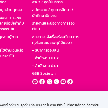
วข้อง
สาขา / จุดให้บริการ
อมูลส่วนบุคคล
สมัครงาน / ทุนการศึกษา /
นักศึกษาฝึกงาน
านธนาคารแห่ง
ายมือชื่อกำกับ
รายงานและช่องทางการร้อง
าคารออมสิน
เรียน
ุญาตผู้ขาย
ช่องทางแจ้งเรื่องร้องเรียน การ
ทุจริตและประพฤติมิชอบ :
ใช้จ่ายเงินหรือ
- ธนาคารออมสิน
นาคารให้
- สำนักงาน ป.ป.ช.
- สำนักงาน ป.ป.ท.
GSB Society :
ะบบเน็ตเมล
ราได้ที่ "แถบคุกกี้” แต่ละประเภท ในกรณีที่ท่านไม่ทำการเลือกจะถือว่าท่าน