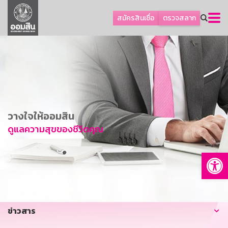
ลูกค้าธุรกิจ
สมัครสินเชื่อ
ตรวจสลาก
ลูกค้าผู้ประกอบรายย่อย
โปรโมชัน
ออมเพื่อสุข
เกี่ยวกับธนาคาร
การพัฒนาที่ยั่งยืน
วางใจให้ออมสิน
ข่าวสาร
ดูแลความสุขของชีวิตคุณ
บริการทางการเงิน
Op
อื่นๆ
ติดต่อเรา
บริการออนไลน์
ข่าวสาร
TH
EN
GSB Society