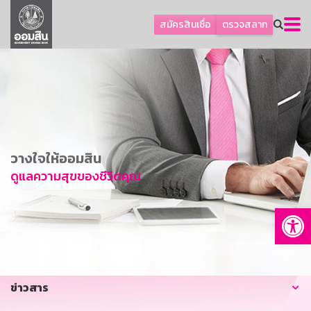
ลูกค้าธุรกิจ
สมัครสินเชื่อ
ตรวจสลาก
ลูกค้าผู้ประกอบรายย่อย
โปรโมชัน
ออมเพื่อสุข
เกี่ยวกับธนาคาร
การพัฒนาที่ยั่งยืน
วางใจให้ออมสิน
ข่าวสาร
ดูแลความสุขของชีวิตคุณ
บริการทางการเงิน
Op
อื่นๆ
ติดต่อเรา
บริการออนไลน์
ข่าวสาร
TH
EN
GSB Society