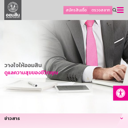
ลูกค้าธุรกิจ
สมัครสินเชื่อ
ตรวจสลาก
ลูกค้าผู้ประกอบรายย่อย
โปรโมชัน
ออมเพื่อสุข
เกี่ยวกับธนาคาร
การพัฒนาที่ยั่งยืน
วางใจให้ออมสิน
ข่าวสาร
ดูแลความสุขของชีวิตคุณ
บริการทางการเงิน
Op
อื่นๆ
ติดต่อเรา
บริการออนไลน์
ข่าวสาร
TH
EN
GSB Society