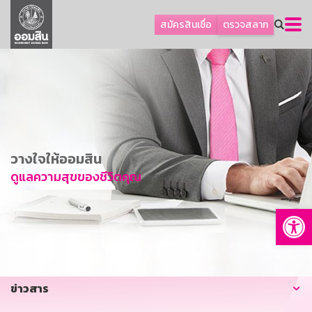
ลูกค้าธุรกิจ
สมัครสินเชื่อ
ตรวจสลาก
ลูกค้าผู้ประกอบรายย่อย
โปรโมชัน
ออมเพื่อสุข
เกี่ยวกับธนาคาร
การพัฒนาที่ยั่งยืน
วางใจให้ออมสิน
ข่าวสาร
ดูแลความสุขของชีวิตคุณ
บริการทางการเงิน
Op
อื่นๆ
ติดต่อเรา
บริการออนไลน์
ข่าวสาร
TH
EN
GSB Society