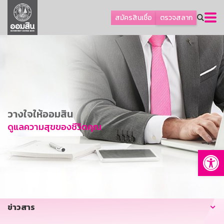
ลูกค้าธุรกิจ
สมัครสินเชื่อ
ตรวจสลาก
ลูกค้าผู้ประกอบรายย่อย
โปรโมชัน
ออมเพื่อสุข
เกี่ยวกับธนาคาร
การพัฒนาที่ยั่งยืน
วางใจให้ออมสิน
ข่าวสาร
ดูแลความสุขของชีวิตคุณ
บริการทางการเงิน
Op
อื่นๆ
ติดต่อเรา
บริการออนไลน์
ข่าวสาร
TH
EN
GSB Society