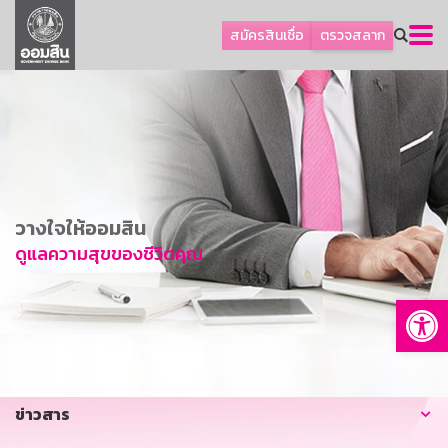
ลูกค้าธุรกิจ
สมัครสินเชื่อ
ตรวจสลาก
ลูกค้าผู้ประกอบรายย่อย
โปรโมชัน
ออมเพื่อสุข
เกี่ยวกับธนาคาร
การพัฒนาที่ยั่งยืน
วางใจให้ออมสิน
ข่าวสาร
ดูแลความสุขของชีวิตคุณ
บริการทางการเงิน
Op
อื่นๆ
ติดต่อเรา
บริการออนไลน์
ข่าวสาร
TH
EN
GSB Society