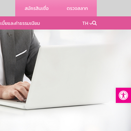
สมัครสินเชื่อ
ตรวจสลาก
เบี้ยและค่าธรรมเนียม
TH
Op