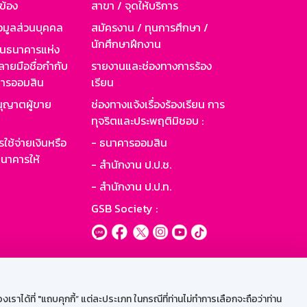
วข้อง
สาขา / จุดให้บริการ
อมูลส่วนบุคคล
สมัครงาน / ทุนการศึกษา /
นักศึกษาฝึกงาน
านธนาคารแห่ง
ายมือชื่อกำกับ
รายงานและช่องทางการร้อง
าคารออมสิน
เรียน
ุญาตผู้ขาย
ช่องทางแจ้งเรื่องร้องเรียน การ
ทุจริตและประพฤติมิชอบ :
ใช้จ่ายเงินหรือ
- ธนาคารออมสิน
นาคารให้
- สำนักงาน ป.ป.ช.
- สำนักงาน ป.ป.ท.
GSB Society :
ะบบเน็ตเมล
ราได้ที่ "แถบคุกกี้” แต่ละประเภท ในกรณีที่ท่านไม่ทำการเลือกจะถือว่าท่าน