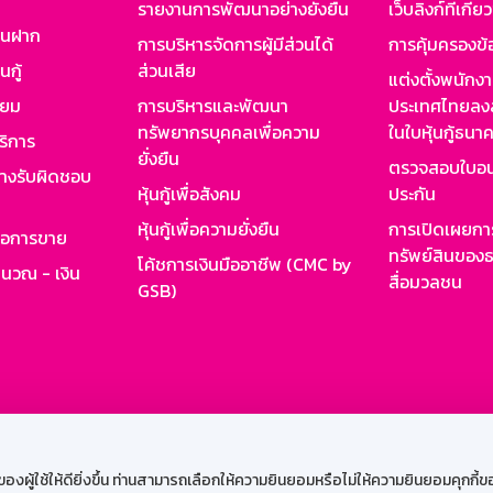
รายงานการพัฒนาอย่างยั่งยืน
เว็บลิงก์ที่เกี่ย
งินฝาก
การบริหารจัดการผู้มีส่วนได้
การคุ้มครองข้
นกู้
ส่วนเสีย
แต่งตั้งพนักง
ียม
การบริหารและพัฒนา
ประเทศไทยลงล
ทรัพยากรบุคคลเพื่อความ
ในใบหุ้นกู้ธน
ริการ
ยั่งยืน
ตรวจสอบใบอน
ย่างรับผิดชอบ
หุ้นกู้เพื่อสังคม
ประกัน
หุ้นกู้เพื่อความยั่งยืน
การเปิดเผยการ
รอการขาย
ทรัพย์สินของธ
โค้ชการเงินมืออาชีพ (CMC by
ำนวณ - เงิน
สื่อมวลชน
GSB)
กงาน
Web HR
GSB Wisdom
M-Search
เข้าสู่ร
ผู้ใช้ให้ดียิ่งขึ้น ท่านสามารถเลือกให้ความยินยอมหรือไม่ให้ความยินยอมคุกกี้ของเ