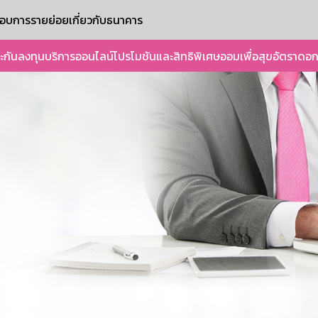
ะกอบการรายย่อย
เกี่ยวกับธนาคาร
ะกัน
ลงทุน
บริการออนไลน์
โปรโมชันและสิทธิพิเศษ
ออมเพื่อสุข
อัตราดอก