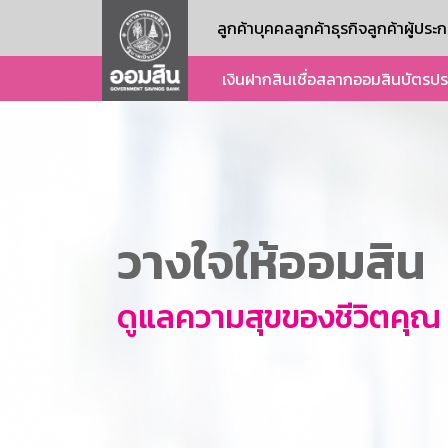
ลูกค้าบุคคล
ลูกค้าธุรกิจ
ลูกค้าผู้ปร
เงินฝาก
สินเชื่อ
สลากออมสิน
บัตร
ปร
วางใจให้ออมสิน
ดูแลความสุขของชีวิตคุณ