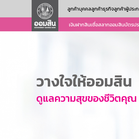
ลูกค้าบุคคล
ลูกค้าธุรกิจ
ลูกค้าผู้ปร
เงินฝาก
สินเชื่อ
สลากออมสิน
บัตร
ปร
วางใจให้ออมสิน
ดูแลความสุขของชีวิตคุณ