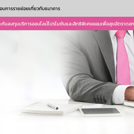
ะกอบการรายย่อย
เกี่ยวกับธนาคาร
ะกัน
ลงทุน
บริการออนไลน์
โปรโมชันและสิทธิพิเศษ
ออมเพื่อสุข
อัตราดอก