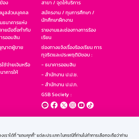
วข้อง
สาขา / จุดให้บริการ
อมูลส่วนบุคคล
สมัครงาน / ทุนการศึกษา /
นักศึกษาฝึกงาน
านธนาคารแห่ง
ายมือชื่อกำกับ
รายงานและช่องทางการร้อง
าคารออมสิน
เรียน
ุญาตผู้ขาย
ช่องทางแจ้งเรื่องร้องเรียน การ
ทุจริตและประพฤติมิชอบ :
ใช้จ่ายเงินหรือ
- ธนาคารออมสิน
นาคารให้
- สำนักงาน ป.ป.ช.
- สำนักงาน ป.ป.ท.
GSB Society :
ะบบเน็ตเมล
ราได้ที่ "แถบคุกกี้” แต่ละประเภท ในกรณีที่ท่านไม่ทำการเลือกจะถือว่าท่าน