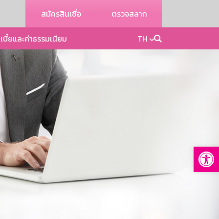
สมัครสินเชื่อ
ตรวจสลาก
เบี้ยและค่าธรรมเนียม
TH
Op