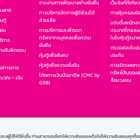
รายงานการพัฒนาอย่างยั่งยืน
เว็บลิงก์ที่เกี่ย
งินฝาก
การบริหารจัดการผู้มีส่วนได้
การคุ้มครองข้
นกู้
ส่วนเสีย
แต่งตั้งพนักง
ียม
การบริหารและพัฒนา
ประเทศไทยลงล
ทรัพยากรบุคคลเพื่อความ
ในใบหุ้นกู้ธน
ริการ
ยั่งยืน
ตรวจสอบใบอน
ย่างรับผิดชอบ
หุ้นกู้เพื่อสังคม
ประกัน
หุ้นกู้เพื่อความยั่งยืน
การเปิดเผยการ
รอการขาย
ทรัพย์สินของธ
โค้ชการเงินมืออาชีพ (CMC by
ำนวณ - เงิน
สื่อมวลชน
GSB)
กงาน
Web HR
GSB Wisdom
M-Search
เข้าสู่ร
ผู้ใช้ให้ดียิ่งขึ้น ท่านสามารถเลือกให้ความยินยอมหรือไม่ให้ความยินยอมคุกกี้ของเ