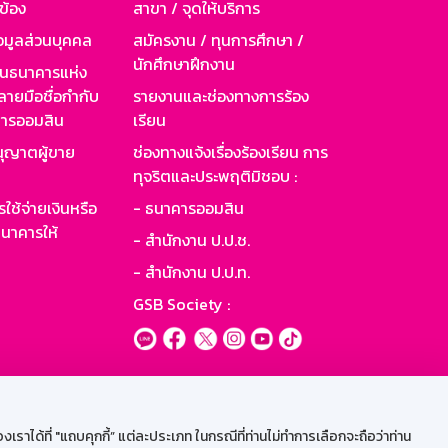
วข้อง
สาขา / จุดให้บริการ
อมูลส่วนบุคคล
สมัครงาน / ทุนการศึกษา /
นักศึกษาฝึกงาน
านธนาคารแห่ง
ายมือชื่อกำกับ
รายงานและช่องทางการร้อง
าคารออมสิน
เรียน
ุญาตผู้ขาย
ช่องทางแจ้งเรื่องร้องเรียน การ
ทุจริตและประพฤติมิชอบ :
ใช้จ่ายเงินหรือ
- ธนาคารออมสิน
นาคารให้
- สำนักงาน ป.ป.ช.
- สำนักงาน ป.ป.ท.
GSB Society :
ะบบเน็ตเมล
ราได้ที่ "แถบคุกกี้” แต่ละประเภท ในกรณีที่ท่านไม่ทำการเลือกจะถือว่าท่าน