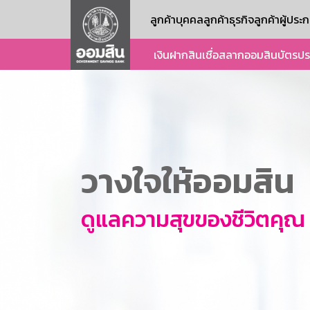
ลูกค้าบุคคล
ลูกค้าธุรกิจ
ลูกค้าผู้ปร
เงินฝาก
สินเชื่อ
สลากออมสิน
บัตร
ปร
วางใจให้ออมสิน
ดูแลความสุขของชีวิตคุณ