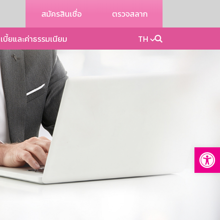
สมัครสินเชื่อ
ตรวจสลาก
เบี้ยและค่าธรรมเนียม
TH
Op