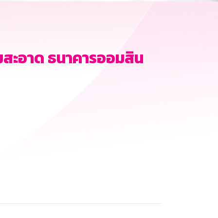
มสะอาด ธนาคารออมสิน