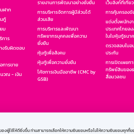
รายงานการพัฒนาอย่างยั่งยืน
เว็บลิงก์ที่เกี่ย
งินฝาก
การบริหารจัดการผู้มีส่วนได้
การคุ้มครองข้
นกู้
ส่วนเสีย
แต่งตั้งพนักง
ียม
การบริหารและพัฒนา
ประเทศไทยลงล
ทรัพยากรบุคคลเพื่อความ
ในใบหุ้นกู้ธน
ริการ
ยั่งยืน
ตรวจสอบใบอน
ย่างรับผิดชอบ
หุ้นกู้เพื่อสังคม
ประกัน
หุ้นกู้เพื่อความยั่งยืน
การเปิดเผยการ
รอการขาย
ทรัพย์สินของธ
โค้ชการเงินมืออาชีพ (CMC by
ำนวณ - เงิน
สื่อมวลชน
GSB)
กงาน
Web HR
GSB Wisdom
M-Search
เข้าสู่ร
ผู้ใช้ให้ดียิ่งขึ้น ท่านสามารถเลือกให้ความยินยอมหรือไม่ให้ความยินยอมคุกกี้ของเ