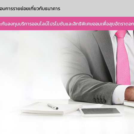
ะกอบการรายย่อย
เกี่ยวกับธนาคาร
ะกัน
ลงทุน
บริการออนไลน์
โปรโมชันและสิทธิพิเศษ
ออมเพื่อสุข
อัตราดอก