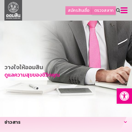
ลูกค้าธุรกิจ
สมัครสินเชื่อ
ตรวจสลาก
ลูกค้าผู้ประกอบรายย่อย
โปรโมชัน
ออมเพื่อสุข
เกี่ยวกับธนาคาร
การพัฒนาที่ยั่งยืน
วางใจให้ออมสิน
ข่าวสาร
ดูแลความสุขของชีวิตคุณ
บริการทางการเงิน
Op
อื่นๆ
ติดต่อเรา
บริการออนไลน์
ข่าวสาร
TH
EN
GSB Society