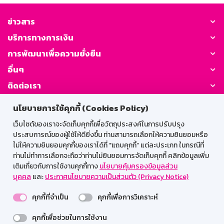
ข่าวสาร
บริการทางการเงิน
การพัฒนาเพื่อความยั่งยืน
อื่นๆ
ติดต่อเรา
นโยบายการใช้คุกกี้ (Cookies Policy)
GSB Society:
เว็บไซต์ของเราจะจัดเก็บคุกกี้เพื่อวัตถุประสงค์ในการปรับปรุง
ประสบการณ์ของผู้ใช้ให้ดียิ่งขึ้น ท่านสามารถเลือกให้ความยินยอมหรือ
ไม่ให้ความยินยอมคุกกี้ของเราได้ที่ "แถบคุกกี้” แต่ละประเภท ในกรณีที่
สำหรับพนักงาน
ท่านไม่ทำการเลือกจะถือว่าท่านไม่ยินยอมการจัดเก็บคุกกี้ คลิกข้อมูลเพิ่ม
เติมเกี่ยวกับการใช้งานคุกกี้ทาง
นโยบายคุ้มครองข้อมูลส่วน
Web HR
GSB Wisdom
M-Search
บุคคล
และ
ประกาศนโยบายความเป็นส่วนตัว (Privacy Notice)
เข้าสู่ระบบเน็ตเมล
คุกกี้ที่จำเป็น
คุกกี้เพื่อการวิเคราะห์
คุกกี้เพื่อช่วยในการใช้งาน