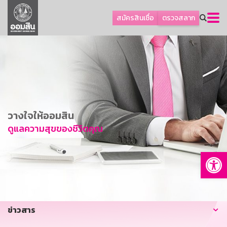
ลูกค้าธุรกิจ
สมัครสินเชื่อ
ตรวจสลาก
ลูกค้าผู้ประกอบรายย่อย
โปรโมชัน
ออมเพื่อสุข
เกี่ยวกับธนาคาร
การพัฒนาที่ยั่งยืน
วางใจให้ออมสิน
ข่าวสาร
ดูแลความสุขของชีวิตคุณ
บริการทางการเงิน
Op
อื่นๆ
ติดต่อเรา
บริการออนไลน์
ข่าวสาร
TH
EN
GSB Society