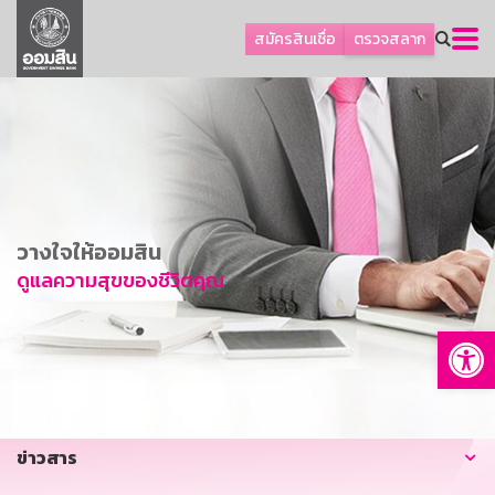
ลูกค้าธุรกิจ
สมัครสินเชื่อ
ตรวจสลาก
ลูกค้าผู้ประกอบรายย่อย
โปรโมชัน
ออมเพื่อสุข
เกี่ยวกับธนาคาร
การพัฒนาที่ยั่งยืน
วางใจให้ออมสิน
ข่าวสาร
ดูแลความสุขของชีวิตคุณ
บริการทางการเงิน
Op
อื่นๆ
ติดต่อเรา
บริการออนไลน์
ข่าวสาร
TH
EN
GSB Society