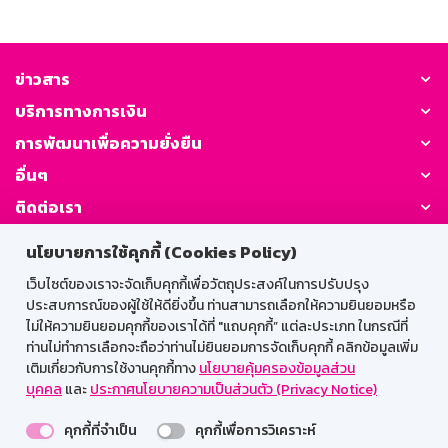
ข่าวสาร
บริการทางการเงิน
การพัฒนาเพื่อความยั่งยืน
อื่นๆ
ติดต่อเรา
นโยบายการใช้คุกกี้ (Cookies Policy)
GSB Society:
เว็บไซต์ของเราจะจัดเก็บคุกกี้เพื่อวัตถุประสงค์ในการปรับปรุง
ประสบการณ์ของผู้ใช้ให้ดียิ่งขึ้น ท่านสามารถเลือกให้ความยินยอมหรือ
ไม่ให้ความยินยอมคุกกี้ของเราได้ที่ "แถบคุกกี้” แต่ละประเภท ในกรณีที่
สำหรับพนักงาน
ท่านไม่ทำการเลือกจะถือว่าท่านไม่ยินยอมการจัดเก็บคุกกี้ คลิกข้อมูลเพิ่ม
เติมเกี่ยวกับการใช้งานคุกกี้ทาง
นโยบายคุ้มครองข้อมูลส่วน
Web HR
GSB Wisdom
M-Search
บุคคล
และ
ประกาศนโยบายความเป็นส่วนตัว (Privacy Notice)
เข้าสู่ระบบเน็ตเมล
คุกกี้ที่จำเป็น
คุกกี้เพื่อการวิเคราะห์