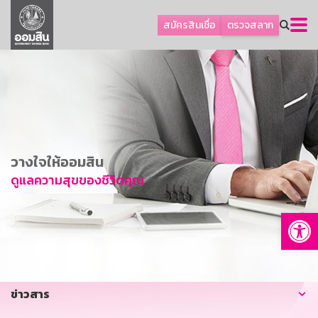
ลูกค้าธุรกิจ
สมัครสินเชื่อ
ตรวจสลาก
ลูกค้าผู้ประกอบรายย่อย
โปรโมชัน
ออมเพื่อสุข
เกี่ยวกับธนาคาร
การพัฒนาที่ยั่งยืน
วางใจให้ออมสิน
ข่าวสาร
ดูแลความสุขของชีวิตคุณ
บริการทางการเงิน
Op
อื่นๆ
ติดต่อเรา
บริการออนไลน์
ข่าวสาร
TH
EN
GSB Society