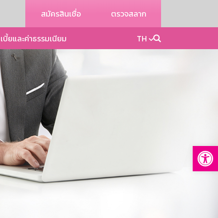
สมัครสินเชื่อ
ตรวจสลาก
เบี้ยและค่าธรรมเนียม
TH
Op