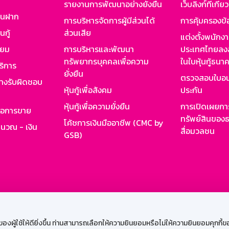
รายงานการพัฒนาอย่างยั่งยืน
เว็บลิงก์ที่เกี่ย
งินฝาก
การบริหารจัดการผู้มีส่วนได้
การคุ้มครองข้
นกู้
ส่วนเสีย
แต่งตั้งพนักง
ียม
การบริหารและพัฒนา
ประเทศไทยลงล
ทรัพยากรบุคคลเพื่อความ
ในใบหุ้นกู้ธน
ริการ
ยั่งยืน
ตรวจสอบใบอน
ย่างรับผิดชอบ
หุ้นกู้เพื่อสังคม
ประกัน
หุ้นกู้เพื่อความยั่งยืน
การเปิดเผยการ
รอการขาย
ทรัพย์สินของธ
โค้ชการเงินมืออาชีพ (CMC by
ำนวณ - เงิน
สื่อมวลชน
GSB)
กงาน
Web HR
GSB Wisdom
M-Search
เข้าสู่ร
ผู้ใช้ให้ดียิ่งขึ้น ท่านสามารถเลือกให้ความยินยอมหรือไม่ให้ความยินยอมคุกกี้ของเ