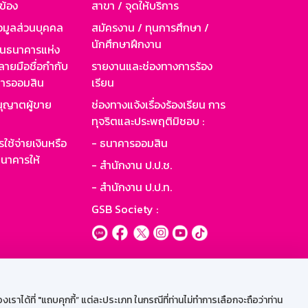
วข้อง
สาขา / จุดให้บริการ
อมูลส่วนบุคคล
สมัครงาน / ทุนการศึกษา /
นักศึกษาฝึกงาน
านธนาคารแห่ง
ายมือชื่อกำกับ
รายงานและช่องทางการร้อง
าคารออมสิน
เรียน
ุญาตผู้ขาย
ช่องทางแจ้งเรื่องร้องเรียน การ
ทุจริตและประพฤติมิชอบ :
ใช้จ่ายเงินหรือ
- ธนาคารออมสิน
นาคารให้
- สำนักงาน ป.ป.ช.
- สำนักงาน ป.ป.ท.
GSB Society :
ะบบเน็ตเมล
ราได้ที่ "แถบคุกกี้” แต่ละประเภท ในกรณีที่ท่านไม่ทำการเลือกจะถือว่าท่าน