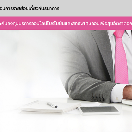
ะกอบการรายย่อย
เกี่ยวกับธนาคาร
ะกัน
ลงทุน
บริการออนไลน์
โปรโมชันและสิทธิพิเศษ
ออมเพื่อสุข
อัตราดอก