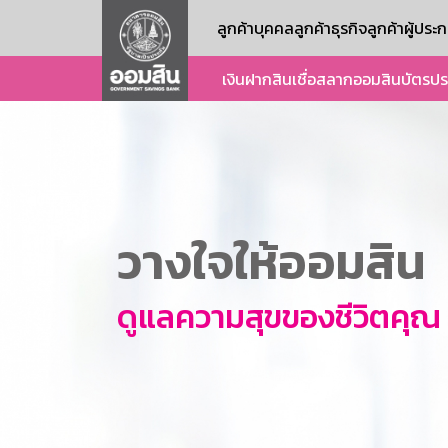
ลูกค้าบุคคล
ลูกค้าธุรกิจ
ลูกค้าผู้ปร
เงินฝาก
สินเชื่อ
สลากออมสิน
บัตร
ปร
วางใจให้ออมสิน
ดูแลความสุขของชีวิตคุณ