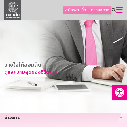
ลูกค้าธุรกิจ
สมัครสินเชื่อ
ตรวจสลาก
ลูกค้าผู้ประกอบรายย่อย
โปรโมชัน
ออมเพื่อสุข
เกี่ยวกับธนาคาร
การพัฒนาที่ยั่งยืน
วางใจให้ออมสิน
ข่าวสาร
ดูแลความสุขของชีวิตคุณ
บริการทางการเงิน
Op
อื่นๆ
ติดต่อเรา
บริการออนไลน์
ข่าวสาร
TH
EN
GSB Society