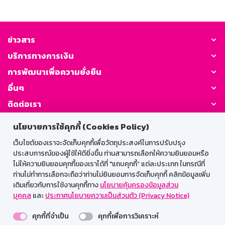
ข่าวสาร
บริการทางการเงิน
การพัฒนาเพื่อความยั่งยืน
อื่นๆ
ติดต่อเรา
นโยบายการใช้คุกกี้ (Cookies Policy)
GSB Society:
เว็บไซต์ของเราจะจัดเก็บคุกกี้เพื่อวัตถุประสงค์ในการปรับปรุง
ประสบการณ์ของผู้ใช้ให้ดียิ่งขึ้น ท่านสามารถเลือกให้ความยินยอมหรือ
ไม่ให้ความยินยอมคุกกี้ของเราได้ที่ "แถบคุกกี้” แต่ละประเภท ในกรณีที่
สำหรับพนักงาน
ท่านไม่ทำการเลือกจะถือว่าท่านไม่ยินยอมการจัดเก็บคุกกี้ คลิกข้อมูลเพิ่ม
เติมเกี่ยวกับการใช้งานคุกกี้ทาง
นโยบายคุ้มครองข้อมูลส่วน
Web HR
GSB Wisdom
M-Search
บุคคล
และ
ประกาศนโยบายความเป็นส่วนตัว (Privacy Notice)
เข้าสู่ระบบเน็ตเมล
คุกกี้ที่จำเป็น
คุกกี้เพื่อการวิเคราะห์