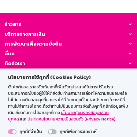
ข่าวสาร
บริการทางการเงิน
การพัฒนาเพื่อความยั่งยืน
อื่นๆ
ติดต่อเรา
นโยบายการใช้คุกกี้ (Cookies Policy)
GSB Society:
เว็บไซต์ของเราจะจัดเก็บคุกกี้เพื่อวัตถุประสงค์ในการปรับปรุง
ประสบการณ์ของผู้ใช้ให้ดียิ่งขึ้น ท่านสามารถเลือกให้ความยินยอมหรือ
ไม่ให้ความยินยอมคุกกี้ของเราได้ที่ "แถบคุกกี้” แต่ละประเภท ในกรณีที่
สำหรับพนักงาน
ท่านไม่ทำการเลือกจะถือว่าท่านไม่ยินยอมการจัดเก็บคุกกี้ คลิกข้อมูลเพิ่ม
เติมเกี่ยวกับการใช้งานคุกกี้ทาง
นโยบายคุ้มครองข้อมูลส่วน
Web HR
GSB Wisdom
M-Search
บุคคล
และ
ประกาศนโยบายความเป็นส่วนตัว (Privacy Notice)
เข้าสู่ระบบเน็ตเมล
คุกกี้ที่จำเป็น
คุกกี้เพื่อการวิเคราะห์