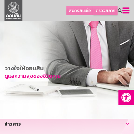
ลูกค้าธุรกิจ
สมัครสินเชื่อ
ตรวจสลาก
ลูกค้าผู้ประกอบรายย่อย
โปรโมชัน
ออมเพื่อสุข
เกี่ยวกับธนาคาร
การพัฒนาที่ยั่งยืน
วางใจให้ออมสิน
ข่าวสาร
ดูแลความสุขของชีวิตคุณ
บริการทางการเงิน
Op
อื่นๆ
ติดต่อเรา
บริการออนไลน์
ข่าวสาร
TH
EN
GSB Society