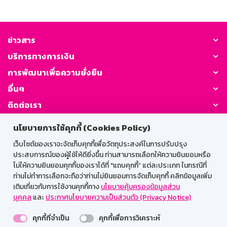
ข่าวสาร
บริการทางการเงิน
การพัฒนาเพื่อความยั่งยืน
อื่นๆ
ติดต่อเรา
นโยบายการใช้คุกกี้ (Cookies Policy)
GSB Society:
เว็บไซต์ของเราจะจัดเก็บคุกกี้เพื่อวัตถุประสงค์ในการปรับปรุง
ประสบการณ์ของผู้ใช้ให้ดียิ่งขึ้น ท่านสามารถเลือกให้ความยินยอมหรือ
ไม่ให้ความยินยอมคุกกี้ของเราได้ที่ "แถบคุกกี้” แต่ละประเภท ในกรณีที่
สำหรับพนักงาน
ท่านไม่ทำการเลือกจะถือว่าท่านไม่ยินยอมการจัดเก็บคุกกี้ คลิกข้อมูลเพิ่ม
เติมเกี่ยวกับการใช้งานคุกกี้ทาง
นโยบายคุ้มครองข้อมูลส่วน
Web HR
GSB Wisdom
M-Search
บุคคล
และ
ประกาศนโยบายความเป็นส่วนตัว (Privacy Notice)
เข้าสู่ระบบเน็ตเมล
คุกกี้ที่จำเป็น
คุกกี้เพื่อการวิเคราะห์