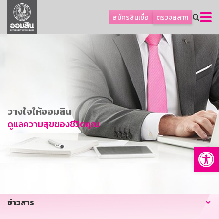
ลูกค้าธุรกิจ
สมัครสินเชื่อ
ตรวจสลาก
ลูกค้าผู้ประกอบรายย่อย
โปรโมชัน
ออมเพื่อสุข
เกี่ยวกับธนาคาร
การพัฒนาที่ยั่งยืน
วางใจให้ออมสิน
ข่าวสาร
ดูแลความสุขของชีวิตคุณ
บริการทางการเงิน
Op
อื่นๆ
ติดต่อเรา
บริการออนไลน์
ข่าวสาร
TH
EN
GSB Society