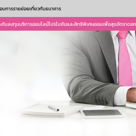
ะกอบการรายย่อย
เกี่ยวกับธนาคาร
ะกัน
ลงทุน
บริการออนไลน์
โปรโมชันและสิทธิพิเศษ
ออมเพื่อสุข
อัตราดอก