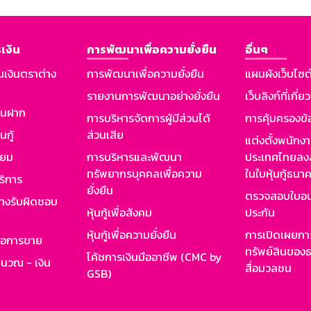
เงิน
การพัฒนาเพื่อความยั่งยืน
อื่นๆ
นเงินตราต่าง
การพัฒนาเพื่อความยั่งยืน
แผนผังเว็บไซต
รายงานการพัฒนาอย่างยั่งยืน
เว็บลิงก์ที่เกี่ย
งินฝาก
การบริหารจัดการผู้มีส่วนได้
การคุ้มครองข้
นกู้
ส่วนเสีย
แต่งตั้งพนักง
ียม
การบริหารและพัฒนา
ประเทศไทยลงล
ทรัพยากรบุคคลเพื่อความ
ในใบหุ้นกู้ธน
ริการ
ยั่งยืน
ตรวจสอบใบอน
ย่างรับผิดชอบ
หุ้นกู้เพื่อสังคม
ประกัน
หุ้นกู้เพื่อความยั่งยืน
การเปิดเผยการ
รอการขาย
ทรัพย์สินของธ
โค้ชการเงินมืออาชีพ (CMC by
ำนวณ - เงิน
สื่อมวลชน
GSB)