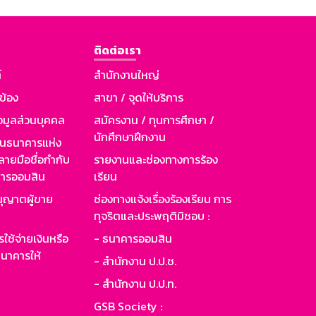
ติดต่อเรา
์
สำนักงานใหญ่
วข้อง
สาขา / จุดให้บริการ
อมูลส่วนบุคคล
สมัครงาน / ทุนการศึกษา /
นักศึกษาฝึกงาน
านธนาคารแห่ง
ายมือชื่อกำกับ
รายงานและช่องทางการร้อง
าคารออมสิน
เรียน
ุญาตผู้ขาย
ช่องทางแจ้งเรื่องร้องเรียน การ
ทุจริตและประพฤติมิชอบ :
ใช้จ่ายเงินหรือ
- ธนาคารออมสิน
นาคารให้
- สำนักงาน ป.ป.ช.
- สำนักงาน ป.ป.ท.
GSB Society :