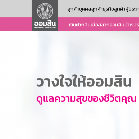
ลูกค้าบุคคล
ลูกค้าธุรกิจ
ลูกค้าผู้ปร
เงินฝาก
สินเชื่อ
สลากออมสิน
บัตร
ปร
วางใจให้ออมสิน
ดูแลความสุขของชีวิตคุณ