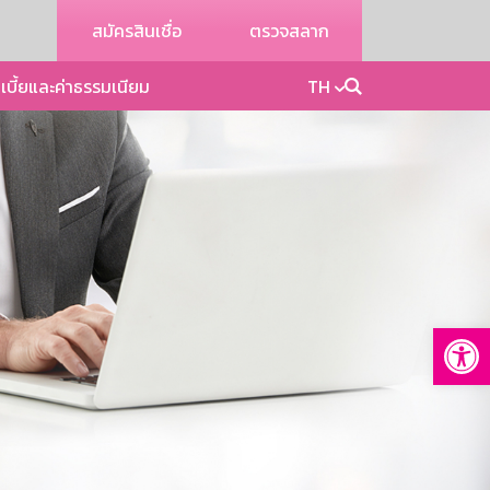
สมัครสินเชื่อ
ตรวจสลาก
เบี้ยและค่าธรรมเนียม
TH
Op