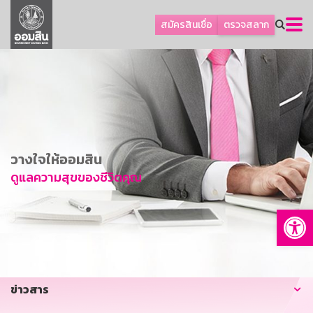
ลูกค้าธุรกิจ
สมัครสินเชื่อ
ตรวจสลาก
ลูกค้าผู้ประกอบรายย่อย
โปรโมชัน
ออมเพื่อสุข
เกี่ยวกับธนาคาร
การพัฒนาที่ยั่งยืน
วางใจให้ออมสิน
ข่าวสาร
ดูแลความสุขของชีวิตคุณ
บริการทางการเงิน
Op
อื่นๆ
ติดต่อเรา
บริการออนไลน์
ข่าวสาร
TH
EN
GSB Society