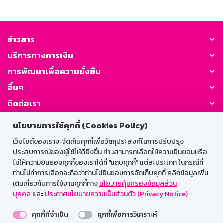
ข่าวสาร
บริการทางการเงิน
การพัฒนาเพื่อความยั่งยืน
อื่นๆ
ติดต่อเรา
นโยบายการใช้คุกกี้ (Cookies Policy)
GSB Society:
เว็บไซต์ของเราจะจัดเก็บคุกกี้เพื่อวัตถุประสงค์ในการปรับปรุง
ประสบการณ์ของผู้ใช้ให้ดียิ่งขึ้น ท่านสามารถเลือกให้ความยินยอมหรือ
ไม่ให้ความยินยอมคุกกี้ของเราได้ที่ "แถบคุกกี้” แต่ละประเภท ในกรณีที่
สำหรับพนักงาน
ท่านไม่ทำการเลือกจะถือว่าท่านไม่ยินยอมการจัดเก็บคุกกี้ คลิกข้อมูลเพิ่ม
เติมเกี่ยวกับการใช้งานคุกกี้ทาง
นโยบายคุ้มครองข้อมูลส่วน
Web HR
GSB Wisdom
M-Search
บุคคล
และ
ประกาศนโยบายความเป็นส่วนตัว (Privacy Notice)
เข้าสู่ระบบเน็ตเมล
คุกกี้ที่จำเป็น
คุกกี้เพื่อการวิเคราะห์