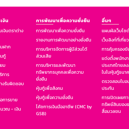
เงิน
การพัฒนาเพื่อความยั่งยืน
อื่นๆ
นเงินตราต่าง
การพัฒนาเพื่อความยั่งยืน
แผนผังเว็บไซต
รายงานการพัฒนาอย่างยั่งยืน
เว็บลิงก์ที่เกี่ย
งินฝาก
การบริหารจัดการผู้มีส่วนได้
การคุ้มครองข้
นกู้
ส่วนเสีย
แต่งตั้งพนักง
ียม
การบริหารและพัฒนา
ประเทศไทยลงล
ทรัพยากรบุคคลเพื่อความ
ในใบหุ้นกู้ธน
ริการ
ยั่งยืน
ตรวจสอบใบอน
ย่างรับผิดชอบ
หุ้นกู้เพื่อสังคม
ประกัน
หุ้นกู้เพื่อความยั่งยืน
การเปิดเผยการ
รอการขาย
ทรัพย์สินของธ
โค้ชการเงินมืออาชีพ (CMC by
ำนวณ - เงิน
สื่อมวลชน
GSB)