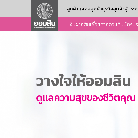
ลูกค้าบุคคล
ลูกค้าธุรกิจ
ลูกค้าผู้ปร
เงินฝาก
สินเชื่อ
สลากออมสิน
บัตร
ปร
วางใจให้ออมสิน
ดูแลความสุขของชีวิตคุณ