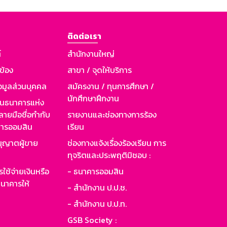
ติดต่อเรา
์
สำนักงานใหญ่
วข้อง
สาขา / จุดให้บริการ
อมูลส่วนบุคคล
สมัครงาน / ทุนการศึกษา /
นักศึกษาฝึกงาน
านธนาคารแห่ง
ายมือชื่อกำกับ
รายงานและช่องทางการร้อง
าคารออมสิน
เรียน
ุญาตผู้ขาย
ช่องทางแจ้งเรื่องร้องเรียน การ
ทุจริตและประพฤติมิชอบ :
ใช้จ่ายเงินหรือ
- ธนาคารออมสิน
นาคารให้
- สำนักงาน ป.ป.ช.
- สำนักงาน ป.ป.ท.
GSB Society :