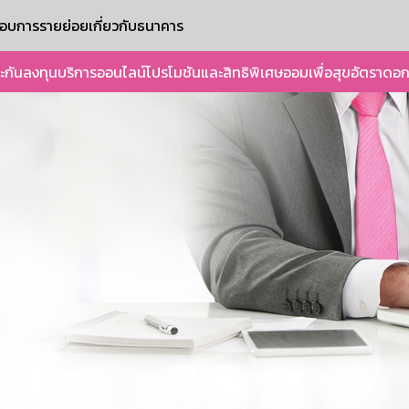
ะกอบการรายย่อย
เกี่ยวกับธนาคาร
ะกัน
ลงทุน
บริการออนไลน์
โปรโมชันและสิทธิพิเศษ
ออมเพื่อสุข
อัตราดอก