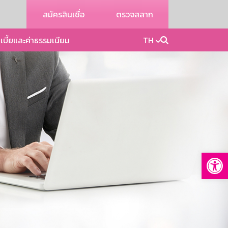
สมัครสินเชื่อ
ตรวจสลาก
เบี้ยและค่าธรรมเนียม
TH
Op