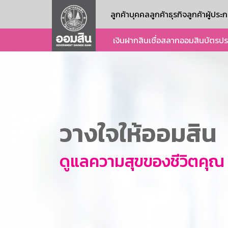
ลูกค้าบุคคล
ลูกค้าธุรกิจ
ลูกค้าผู้ปร
เงินฝาก
สินเชื่อ
สลากออมสิน
บัตร
ปร
วางใจให้ออมสิน
ดูแลความสุขของชีวิตคุณ