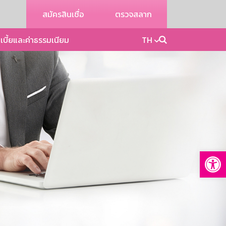
สมัครสินเชื่อ
ตรวจสลาก
เบี้ยและค่าธรรมเนียม
TH
Op