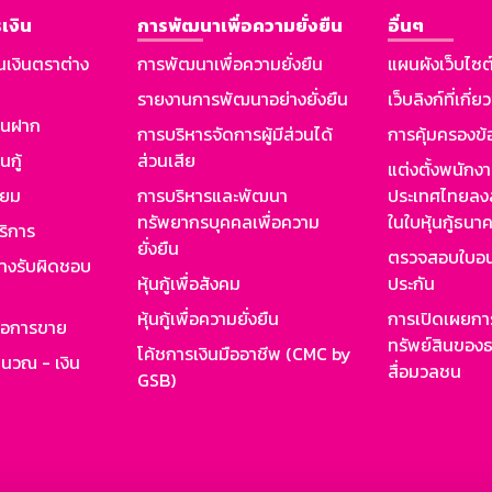
เงิน
การพัฒนาเพื่อความยั่งยืน
อื่นๆ
นเงินตราต่าง
การพัฒนาเพื่อความยั่งยืน
แผนผังเว็บไซต
รายงานการพัฒนาอย่างยั่งยืน
เว็บลิงก์ที่เกี่ย
งินฝาก
การบริหารจัดการผู้มีส่วนได้
การคุ้มครองข้
นกู้
ส่วนเสีย
แต่งตั้งพนักง
ียม
การบริหารและพัฒนา
ประเทศไทยลงล
ทรัพยากรบุคคลเพื่อความ
ในใบหุ้นกู้ธน
ริการ
ยั่งยืน
ตรวจสอบใบอน
ย่างรับผิดชอบ
หุ้นกู้เพื่อสังคม
ประกัน
หุ้นกู้เพื่อความยั่งยืน
การเปิดเผยการ
รอการขาย
ทรัพย์สินของธ
โค้ชการเงินมืออาชีพ (CMC by
ำนวณ - เงิน
สื่อมวลชน
GSB)