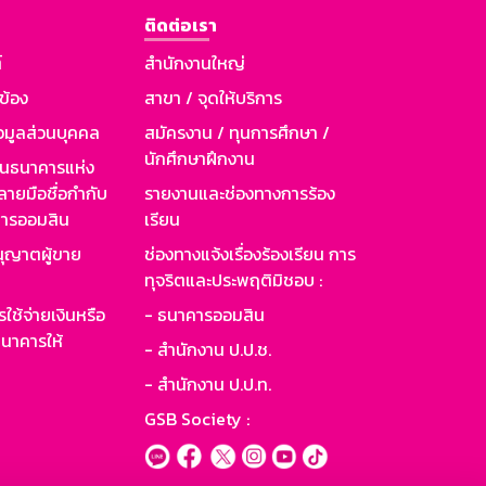
ติดต่อเรา
์
สำนักงานใหญ่
วข้อง
สาขา / จุดให้บริการ
อมูลส่วนบุคคล
สมัครงาน / ทุนการศึกษา /
นักศึกษาฝึกงาน
านธนาคารแห่ง
ายมือชื่อกำกับ
รายงานและช่องทางการร้อง
าคารออมสิน
เรียน
ุญาตผู้ขาย
ช่องทางแจ้งเรื่องร้องเรียน การ
ทุจริตและประพฤติมิชอบ :
ใช้จ่ายเงินหรือ
- ธนาคารออมสิน
นาคารให้
- สำนักงาน ป.ป.ช.
- สำนักงาน ป.ป.ท.
GSB Society :