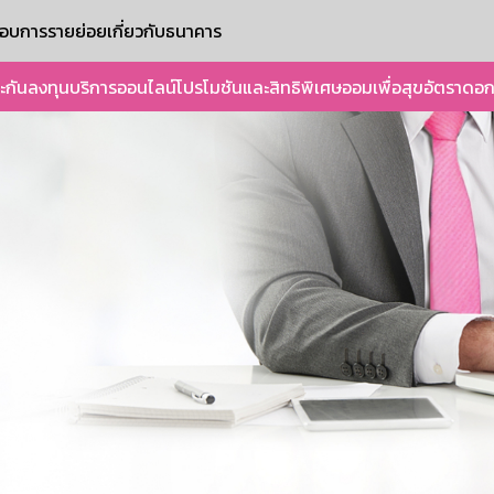
ะกอบการรายย่อย
เกี่ยวกับธนาคาร
ะกัน
ลงทุน
บริการออนไลน์
โปรโมชันและสิทธิพิเศษ
ออมเพื่อสุข
อัตราดอก