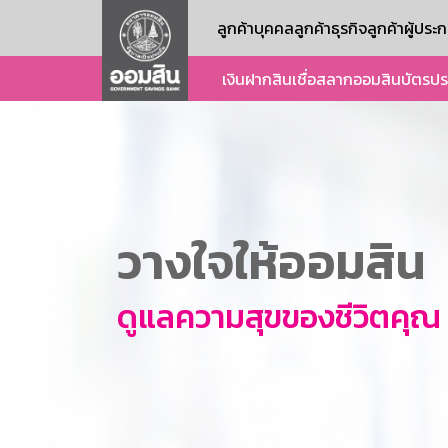
ลูกค้าบุคคล
ลูกค้าธุรกิจ
ลูกค้าผู้ปร
เงินฝาก
สินเชื่อ
สลากออมสิน
บัตร
ปร
วางใจให้ออมสิน
ดูแลความสุขของชีวิตคุณ