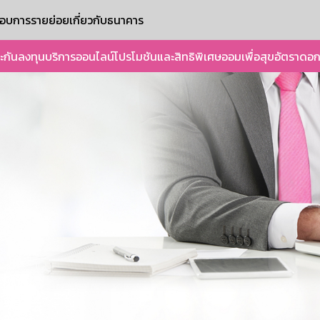
ะกอบการรายย่อย
เกี่ยวกับธนาคาร
ะกัน
ลงทุน
บริการออนไลน์
โปรโมชันและสิทธิพิเศษ
ออมเพื่อสุข
อัตราดอก