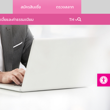
สมัครสินเชื่อ
ตรวจสลาก
เบี้ยและค่าธรรมเนียม
TH
Op