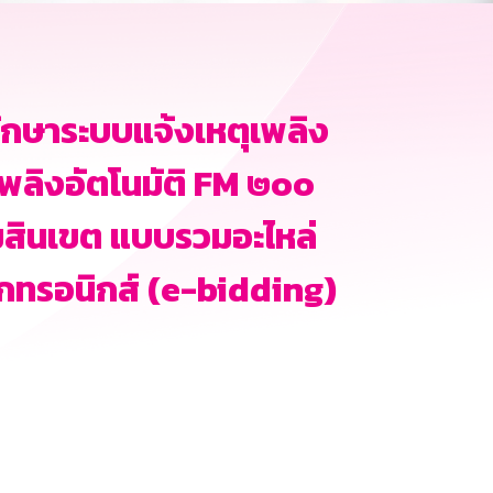
ักษาระบบแจ้งเหตุเพลิง
พลิงอัตโนมัติ FM ๒๐๐
มสินเขต แบบรวมอะไหล่
ล็กทรอนิกส์ (e-bidding)