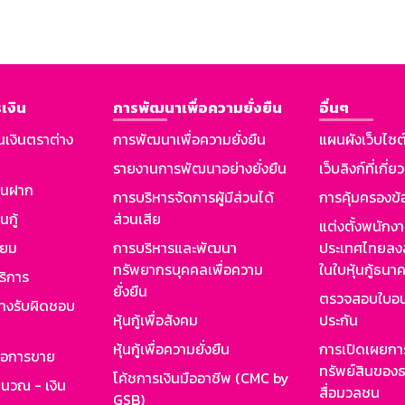
เงิน
การพัฒนาเพื่อความยั่งยืน
อื่นๆ
นเงินตราต่าง
การพัฒนาเพื่อความยั่งยืน
แผนผังเว็บไซต
รายงานการพัฒนาอย่างยั่งยืน
เว็บลิงก์ที่เกี่ย
งินฝาก
การบริหารจัดการผู้มีส่วนได้
การคุ้มครองข้
นกู้
ส่วนเสีย
แต่งตั้งพนักง
ียม
การบริหารและพัฒนา
ประเทศไทยลงล
ทรัพยากรบุคคลเพื่อความ
ในใบหุ้นกู้ธน
ริการ
ยั่งยืน
ตรวจสอบใบอน
ย่างรับผิดชอบ
หุ้นกู้เพื่อสังคม
ประกัน
หุ้นกู้เพื่อความยั่งยืน
การเปิดเผยการ
รอการขาย
ทรัพย์สินของธ
โค้ชการเงินมืออาชีพ (CMC by
ำนวณ - เงิน
สื่อมวลชน
GSB)