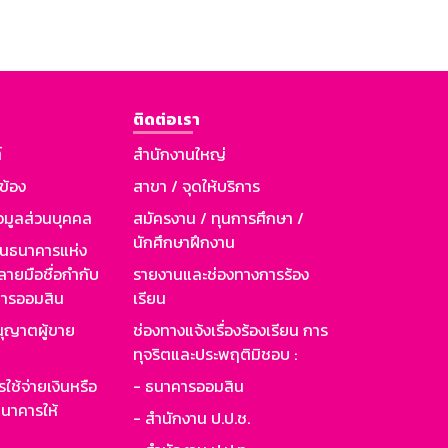
ติดต่อเรา
์
สำนักงานใหญ่
วข้อง
สาขา / จุดให้บริการ
อมูลส่วนบุคคล
สมัครงาน / ทุนการศึกษา /
นักศึกษาฝึกงาน
านธนาคารแห่ง
ายมือชื่อกำกับ
รายงานและช่องทางการร้อง
าคารออมสิน
เรียน
ุญาตผู้ขาย
ช่องทางแจ้งเรื่องร้องเรียน การ
ทุจริตและประพฤติมิชอบ :
ใช้จ่ายเงินหรือ
- ธนาคารออมสิน
นาคารให้
- สำนักงาน ป.ป.ช.