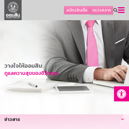
ลูกค้าธุรกิจ
สมัครสินเชื่อ
ตรวจสลาก
ลูกค้าผู้ประกอบรายย่อย
โปรโมชัน
ออมเพื่อสุข
เกี่ยวกับธนาคาร
การพัฒนาที่ยั่งยืน
วางใจให้ออมสิน
ข่าวสาร
ดูแลความสุขของชีวิตคุณ
บริการทางการเงิน
Op
อื่นๆ
ติดต่อเรา
บริการออนไลน์
ข่าวสาร
TH
EN
GSB Society