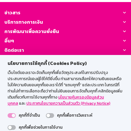
ข่าวสาร
บริการทางการเงิน
การพัฒนาเพื่อความยั่งยืน
อื่นๆ
ติดต่อเรา
นโยบายการใช้คุกกี้ (Cookies Policy)
GSB Society:
เว็บไซต์ของเราจะจัดเก็บคุกกี้เพื่อวัตถุประสงค์ในการปรับปรุง
ประสบการณ์ของผู้ใช้ให้ดียิ่งขึ้น ท่านสามารถเลือกให้ความยินยอมหรือ
ไม่ให้ความยินยอมคุกกี้ของเราได้ที่ "แถบคุกกี้” แต่ละประเภท ในกรณีที่
สำหรับพนักงาน
ท่านไม่ทำการเลือกจะถือว่าท่านไม่ยินยอมการจัดเก็บคุกกี้ คลิกข้อมูลเพิ่ม
เติมเกี่ยวกับการใช้งานคุกกี้ทาง
นโยบายคุ้มครองข้อมูลส่วน
Web HR
GSB Wisdom
M-Search
บุคคล
และ
ประกาศนโยบายความเป็นส่วนตัว (Privacy Notice)
เข้าสู่ระบบเน็ตเมล
คุกกี้ที่จำเป็น
คุกกี้เพื่อการวิเคราะห์
คุกกี้เพื่อช่วยในการใช้งาน