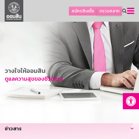
ลูกค้าธุรกิจ
สมัครสินเชื่อ
ตรวจสลาก
ลูกค้าผู้ประกอบรายย่อย
โปรโมชัน
ออมเพื่อสุข
เกี่ยวกับธนาคาร
การพัฒนาที่ยั่งยืน
วางใจให้ออมสิน
ข่าวสาร
ดูแลความสุขของชีวิตคุณ
บริการทางการเงิน
Op
อื่นๆ
ติดต่อเรา
บริการออนไลน์
ข่าวสาร
TH
EN
GSB Society