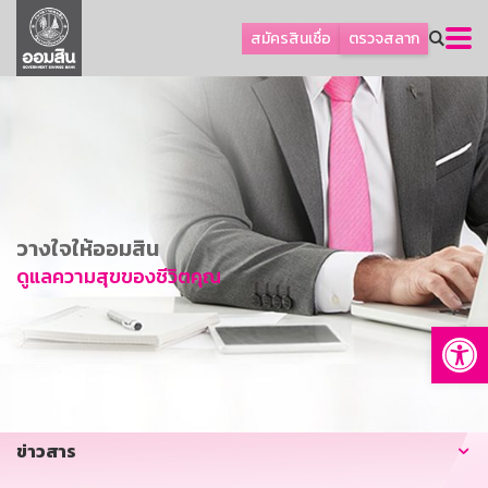
ลูกค้าธุรกิจ
สมัครสินเชื่อ
ตรวจสลาก
ลูกค้าผู้ประกอบรายย่อย
โปรโมชัน
ออมเพื่อสุข
เกี่ยวกับธนาคาร
การพัฒนาที่ยั่งยืน
วางใจให้ออมสิน
ข่าวสาร
ดูแลความสุขของชีวิตคุณ
บริการทางการเงิน
Op
อื่นๆ
ติดต่อเรา
บริการออนไลน์
ข่าวสาร
TH
EN
GSB Society