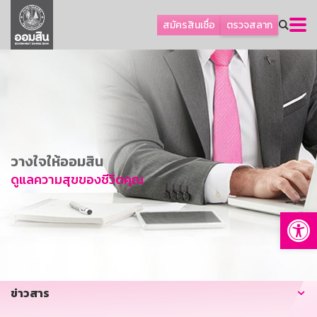
ลูกค้าธุรกิจ
สมัครสินเชื่อ
ตรวจสลาก
ลูกค้าผู้ประกอบรายย่อย
โปรโมชัน
ออมเพื่อสุข
เกี่ยวกับธนาคาร
การพัฒนาที่ยั่งยืน
วางใจให้ออมสิน
ข่าวสาร
ดูแลความสุขของชีวิตคุณ
บริการทางการเงิน
Op
อื่นๆ
ติดต่อเรา
บริการออนไลน์
ข่าวสาร
TH
EN
GSB Society