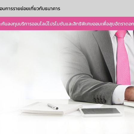
ะกอบการรายย่อย
เกี่ยวกับธนาคาร
ะกัน
ลงทุน
บริการออนไลน์
โปรโมชันและสิทธิพิเศษ
ออมเพื่อสุข
อัตราดอก