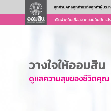
ลูกค้าบุคคล
ลูกค้าธุรกิจ
ลูกค้าผู้ปร
เงินฝาก
สินเชื่อ
สลากออมสิน
บัตร
ปร
วางใจให้ออมสิน
ดูแลความสุขของชีวิตคุณ