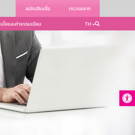
สมัครสินเชื่อ
ตรวจสลาก
เบี้ยและค่าธรรมเนียม
TH
Op