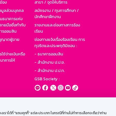
วข้อง
สาขา / จุดให้บริการ
อมูลส่วนบุคคล
สมัครงาน / ทุนการศึกษา /
นักศึกษาฝึกงาน
านธนาคารแห่ง
ายมือชื่อกำกับ
รายงานและช่องทางการร้อง
าคารออมสิน
เรียน
ุญาตผู้ขาย
ช่องทางแจ้งเรื่องร้องเรียน การ
ทุจริตและประพฤติมิชอบ :
ใช้จ่ายเงินหรือ
- ธนาคารออมสิน
นาคารให้
- สำนักงาน ป.ป.ช.
- สำนักงาน ป.ป.ท.
GSB Society :
ะบบเน็ตเมล
ราได้ที่ "แถบคุกกี้” แต่ละประเภท ในกรณีที่ท่านไม่ทำการเลือกจะถือว่าท่าน