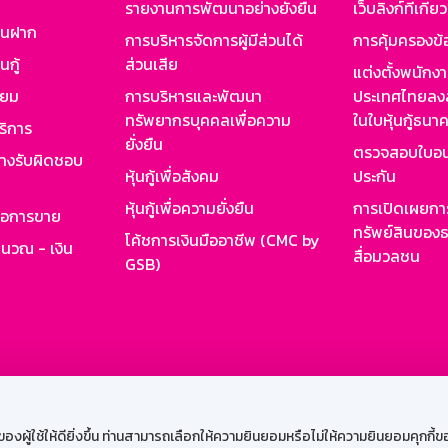
รายงานการพัฒนาอย่างยั่งยืน
เว็บลิงก์ที่เกี่ย
งินฝาก
การบริหารจัดการผู้มีส่วนได้
การคุ้มครองข้
นกู้
ส่วนเสีย
แต่งตั้งพนักง
ียม
การบริหารและพัฒนา
ประเทศไทยลงล
ทรัพยากรบุคคลเพื่อความ
ในใบหุ้นกู้ธน
ริการ
ยั่งยืน
ตรวจสอบใบอน
ย่างรับผิดชอบ
หุ้นกู้เพื่อสังคม
ประกัน
หุ้นกู้เพื่อความยั่งยืน
การเปิดเผยการ
รอการขาย
ทรัพย์สินของธ
โค้ชการเงินมืออาชีพ (CMC by
ำนวณ - เงิน
สื่อมวลชน
GSB)
กงาน
Web HR
GSB Wisdom
M-Search
เข้าสู่ร
ผู้ใช้ให้ดียิ่งขึ้น ท่านสามารถเลือกให้ความยินยอมหรือไม่ให้ความยินยอมคุกกี้ของเ