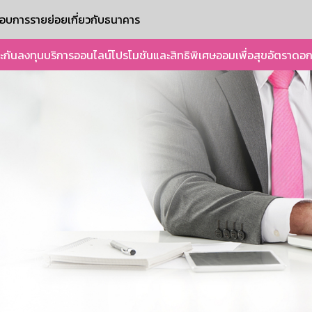
ะกอบการรายย่อย
เกี่ยวกับธนาคาร
ะกัน
ลงทุน
บริการออนไลน์
โปรโมชันและสิทธิพิเศษ
ออมเพื่อสุข
อัตราดอก