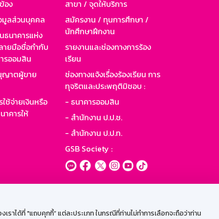
วข้อง
สาขา / จุดให้บริการ
อมูลส่วนบุคคล
สมัครงาน / ทุนการศึกษา /
นักศึกษาฝึกงาน
านธนาคารแห่ง
ายมือชื่อกำกับ
รายงานและช่องทางการร้อง
าคารออมสิน
เรียน
ุญาตผู้ขาย
ช่องทางแจ้งเรื่องร้องเรียน การ
ทุจริตและประพฤติมิชอบ :
ใช้จ่ายเงินหรือ
- ธนาคารออมสิน
นาคารให้
- สำนักงาน ป.ป.ช.
- สำนักงาน ป.ป.ท.
GSB Society :
ะบบเน็ตเมล
ราได้ที่ "แถบคุกกี้” แต่ละประเภท ในกรณีที่ท่านไม่ทำการเลือกจะถือว่าท่าน