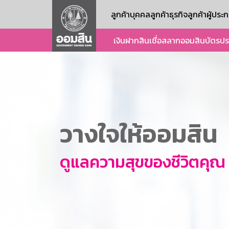
ลูกค้าบุคคล
ลูกค้าธุรกิจ
ลูกค้าผู้ปร
เงินฝาก
สินเชื่อ
สลากออมสิน
บัตร
ปร
วางใจให้ออมสิน
ดูแลความสุขของชีวิตคุณ