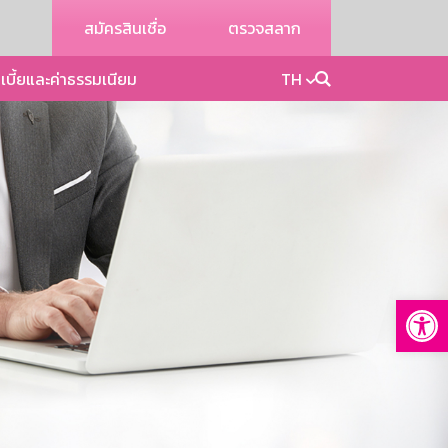
สมัครสินเชื่อ
ตรวจสลาก
เบี้ยและค่าธรรมเนียม
TH
Op