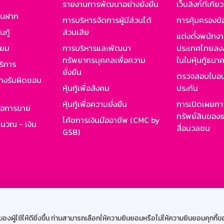
รายงานการพัฒนาอย่างยั่งยืน
เว็บลิงก์ที่เกี่ย
งินฝาก
การบริหารจัดการผู้มีส่วนได้
การคุ้มครองข้
นกู้
ส่วนเสีย
แต่งตั้งพนักง
ียม
การบริหารและพัฒนา
ประเทศไทยลงล
ทรัพยากรบุคคลเพื่อความ
ในใบหุ้นกู้ธน
ริการ
ยั่งยืน
ตรวจสอบใบอน
ย่างรับผิดชอบ
หุ้นกู้เพื่อสังคม
ประกัน
หุ้นกู้เพื่อความยั่งยืน
การเปิดเผยการ
รอการขาย
ทรัพย์สินของธ
โค้ชการเงินมืออาชีพ (CMC by
ำนวณ - เงิน
สื่อมวลชน
GSB)
กงาน
Web HR
GSB Wisdom
M-Search
เข้าสู่ร
ผู้ใช้ให้ดียิ่งขึ้น ท่านสามารถเลือกให้ความยินยอมหรือไม่ให้ความยินยอมคุกกี้ของเ