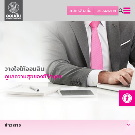
ลูกค้าธุรกิจ
สมัครสินเชื่อ
ตรวจสลาก
ลูกค้าผู้ประกอบรายย่อย
โปรโมชัน
ออมเพื่อสุข
เกี่ยวกับธนาคาร
การพัฒนาที่ยั่งยืน
วางใจให้ออมสิน
ข่าวสาร
ดูแลความสุขของชีวิตคุณ
บริการทางการเงิน
Op
อื่นๆ
ติดต่อเรา
บริการออนไลน์
ข่าวสาร
TH
EN
GSB Society