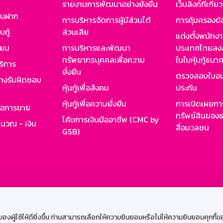
รายงานการพัฒนาอย่างยั่งยืน
เว็บลิงก์ที่เกี่ย
งินฝาก
การบริหารจัดการผู้มีส่วนได้
การคุ้มครองข้
นกู้
ส่วนเสีย
แต่งตั้งพนักง
ียม
การบริหารและพัฒนา
ประเทศไทยลงล
ทรัพยากรบุคคลเพื่อความ
ในใบหุ้นกู้ธน
ริการ
ยั่งยืน
ตรวจสอบใบอน
ย่างรับผิดชอบ
หุ้นกู้เพื่อสังคม
ประกัน
หุ้นกู้เพื่อความยั่งยืน
การเปิดเผยการ
รอการขาย
ทรัพย์สินของธ
โค้ชการเงินมืออาชีพ (CMC by
ำนวณ - เงิน
สื่อมวลชน
GSB)
กงาน
Web HR
GSB Wisdom
M-Search
เข้าสู่ร
ผู้ใช้ให้ดียิ่งขึ้น ท่านสามารถเลือกให้ความยินยอมหรือไม่ให้ความยินยอมคุกกี้ของเ