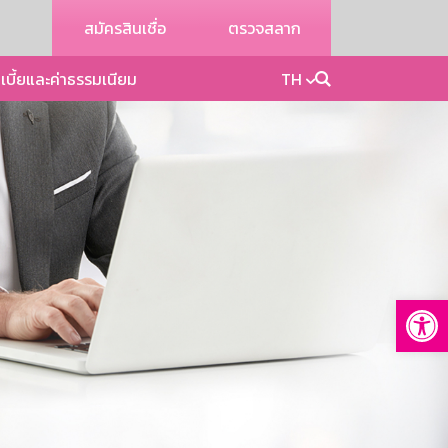
สมัครสินเชื่อ
ตรวจสลาก
เบี้ยและค่าธรรมเนียม
TH
Op