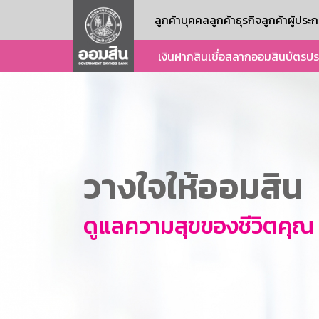
ลูกค้าบุคคล
ลูกค้าธุรกิจ
ลูกค้าผู้ปร
เงินฝาก
สินเชื่อ
สลากออมสิน
บัตร
ปร
วางใจให้ออมสิน
ดูแลความสุขของชีวิตคุณ