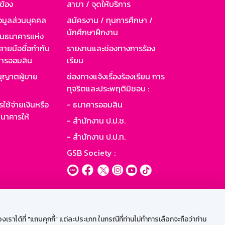
วข้อง
สาขา / จุดให้บริการ
อมูลส่วนบุคคล
สมัครงาน / ทุนการศึกษา /
นักศึกษาฝึกงาน
านธนาคารแห่ง
ายมือชื่อกำกับ
รายงานและช่องทางการร้อง
าคารออมสิน
เรียน
ุญาตผู้ขาย
ช่องทางแจ้งเรื่องร้องเรียน การ
ทุจริตและประพฤติมิชอบ :
ใช้จ่ายเงินหรือ
- ธนาคารออมสิน
นาคารให้
- สำนักงาน ป.ป.ช.
- สำนักงาน ป.ป.ท.
GSB Society :
ะบบเน็ตเมล
ราได้ที่ "แถบคุกกี้” แต่ละประเภท ในกรณีที่ท่านไม่ทำการเลือกจะถือว่าท่าน