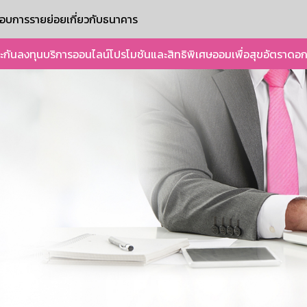
ะกอบการรายย่อย
เกี่ยวกับธนาคาร
ะกัน
ลงทุน
บริการออนไลน์
โปรโมชันและสิทธิพิเศษ
ออมเพื่อสุข
อัตราดอก