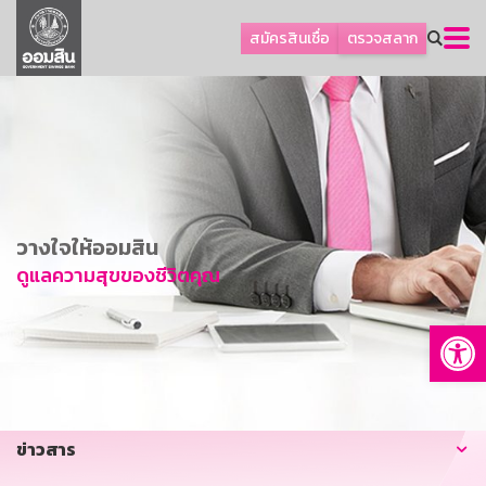
ลูกค้าธุรกิจ
สมัครสินเชื่อ
ตรวจสลาก
ลูกค้าผู้ประกอบรายย่อย
โปรโมชัน
ออมเพื่อสุข
เกี่ยวกับธนาคาร
การพัฒนาที่ยั่งยืน
วางใจให้ออมสิน
ข่าวสาร
ดูแลความสุขของชีวิตคุณ
บริการทางการเงิน
Op
อื่นๆ
ติดต่อเรา
บริการออนไลน์
ข่าวสาร
TH
EN
GSB Society