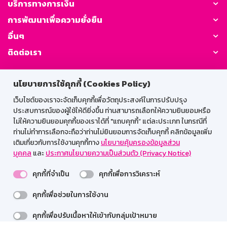
บริการทางการเงิน
การพัฒนาเพื่อความยั่งยืน
อื่นๆ
ติดต่อเรา
GSB Society:
นโยบายการใช้คุกกี้ (Cookies Policy)
เว็บไซต์ของเราจะจัดเก็บคุกกี้เพื่อวัตถุประสงค์ในการปรับปรุง
ประสบการณ์ของผู้ใช้ให้ดียิ่งขึ้น ท่านสามารถเลือกให้ความยินยอมหรือ
สำหรับพนักงาน
ไม่ให้ความยินยอมคุกกี้ของเราได้ที่ "แถบคุกกี้” แต่ละประเภท ในกรณีที่
ท่านไม่ทำการเลือกจะถือว่าท่านไม่ยินยอมการจัดเก็บคุกกี้ คลิกข้อมูลเพิ่ม
Web HR
GSB Wisdom
M-Search
เติมเกี่ยวกับการใช้งานคุกกี้ทาง
นโยบายคุ้มครองข้อมูลส่วน
บุคคล
และ
ประกาศนโยบายความเป็นส่วนตัว (Privacy Notice)
เข้าสู่ระบบเน็ตเมล
คุกกี้ที่จำเป็น
คุกกี้เพื่อการวิเคราะห์
คุกกี้เพื่อช่วยในการใช้งาน
รองรับการใช้งานได้ดีบนเว็บบราวเซอร์
คุกกี้เพื่อปรับเนื้อหาให้เข้ากับกลุ่มเป้าหมาย
สงวนลิขสิทธิ์ 2567 ธนาคารออมสิน