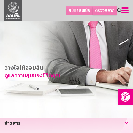
ลูกค้าธุรกิจ
สมัครสินเชื่อ
ตรวจสลาก
ลูกค้าผู้ประกอบรายย่อย
โปรโมชัน
ออมเพื่อสุข
เกี่ยวกับธนาคาร
การพัฒนาที่ยั่งยืน
วางใจให้ออมสิน
ข่าวสาร
ดูแลความสุขของชีวิตคุณ
บริการทางการเงิน
Op
อื่นๆ
ติดต่อเรา
บริการออนไลน์
ข่าวสาร
TH
EN
GSB Society