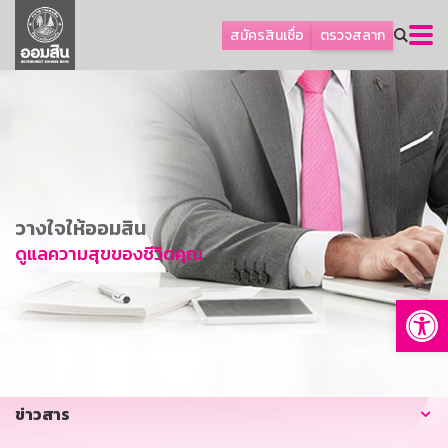
ลูกค้าธุรกิจ
สมัครสินเชื่อ
ตรวจสลาก
ลูกค้าผู้ประกอบรายย่อย
โปรโมชัน
ออมเพื่อสุข
เกี่ยวกับธนาคาร
การพัฒนาที่ยั่งยืน
วางใจให้ออมสิน
ข่าวสาร
ดูแลความสุขของชีวิตคุณ
บริการทางการเงิน
Op
อื่นๆ
ติดต่อเรา
บริการออนไลน์
ข่าวสาร
TH
EN
GSB Society