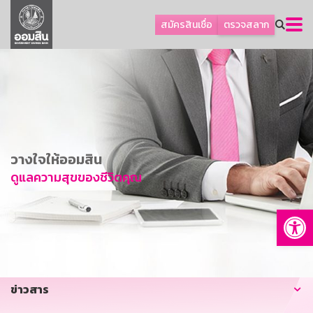
ลูกค้าธุรกิจ
สมัครสินเชื่อ
ตรวจสลาก
ลูกค้าผู้ประกอบรายย่อย
โปรโมชัน
ออมเพื่อสุข
เกี่ยวกับธนาคาร
การพัฒนาที่ยั่งยืน
วางใจให้ออมสิน
ข่าวสาร
ดูแลความสุขของชีวิตคุณ
บริการทางการเงิน
Op
อื่นๆ
ติดต่อเรา
บริการออนไลน์
ข่าวสาร
TH
EN
GSB Society