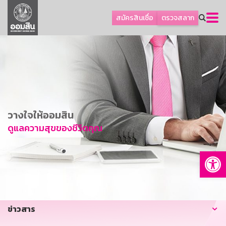
ลูกค้าธุรกิจ
สมัครสินเชื่อ
ตรวจสลาก
ลูกค้าผู้ประกอบรายย่อย
โปรโมชัน
ออมเพื่อสุข
เกี่ยวกับธนาคาร
การพัฒนาที่ยั่งยืน
วางใจให้ออมสิน
ข่าวสาร
ดูแลความสุขของชีวิตคุณ
บริการทางการเงิน
Op
อื่นๆ
ติดต่อเรา
บริการออนไลน์
ข่าวสาร
TH
EN
GSB Society