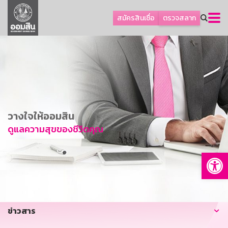
ลูกค้าธุรกิจ
สมัครสินเชื่อ
ตรวจสลาก
ลูกค้าผู้ประกอบรายย่อย
โปรโมชัน
ออมเพื่อสุข
เกี่ยวกับธนาคาร
การพัฒนาที่ยั่งยืน
วางใจให้ออมสิน
ข่าวสาร
ดูแลความสุขของชีวิตคุณ
บริการทางการเงิน
Op
อื่นๆ
ติดต่อเรา
บริการออนไลน์
ข่าวสาร
TH
EN
GSB Society