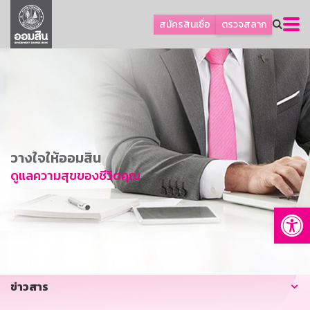
ลูกค้าธุรกิจ
สมัครสินเชื่อ
ตรวจสลาก
ลูกค้าผู้ประกอบรายย่อย
โปรโมชัน
ออมเพื่อสุข
เกี่ยวกับธนาคาร
การพัฒนาที่ยั่งยืน
วางใจให้ออมสิน
ข่าวสาร
ดูแลความสุขของชีวิตคุณ
บริการทางการเงิน
Op
อื่นๆ
ติดต่อเรา
บริการออนไลน์
ข่าวสาร
TH
EN
GSB Society