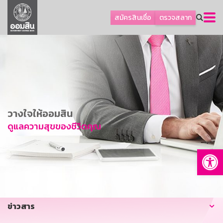
ลูกค้าธุรกิจ
สมัครสินเชื่อ
ตรวจสลาก
ลูกค้าผู้ประกอบรายย่อย
โปรโมชัน
ออมเพื่อสุข
เกี่ยวกับธนาคาร
การพัฒนาที่ยั่งยืน
วางใจให้ออมสิน
ข่าวสาร
ดูแลความสุขของชีวิตคุณ
บริการทางการเงิน
Op
อื่นๆ
ติดต่อเรา
บริการออนไลน์
ข่าวสาร
TH
EN
GSB Society