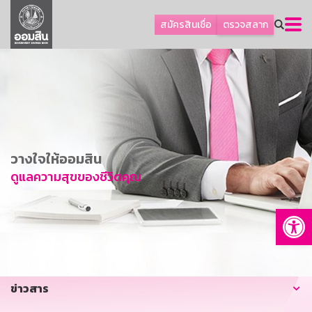
ลูกค้าธุรกิจ
สมัครสินเชื่อ
ตรวจสลาก
ลูกค้าผู้ประกอบรายย่อย
โปรโมชัน
ออมเพื่อสุข
เกี่ยวกับธนาคาร
การพัฒนาที่ยั่งยืน
วางใจให้ออมสิน
ข่าวสาร
ดูแลความสุขของชีวิตคุณ
บริการทางการเงิน
Op
อื่นๆ
ติดต่อเรา
บริการออนไลน์
ข่าวสาร
TH
EN
GSB Society