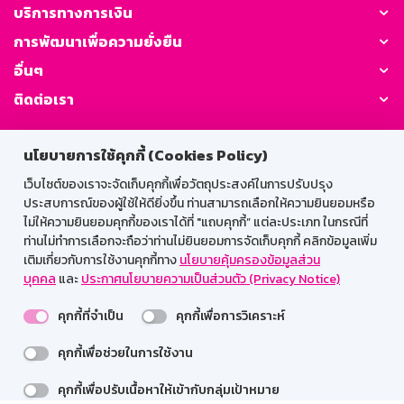
บริการทางการเงิน
การพัฒนาเพื่อความยั่งยืน
อื่นๆ
ติดต่อเรา
GSB Society:
นโยบายการใช้คุกกี้ (Cookies Policy)
เว็บไซต์ของเราจะจัดเก็บคุกกี้เพื่อวัตถุประสงค์ในการปรับปรุง
ประสบการณ์ของผู้ใช้ให้ดียิ่งขึ้น ท่านสามารถเลือกให้ความยินยอมหรือ
สำหรับพนักงาน
ไม่ให้ความยินยอมคุกกี้ของเราได้ที่ "แถบคุกกี้” แต่ละประเภท ในกรณีที่
ท่านไม่ทำการเลือกจะถือว่าท่านไม่ยินยอมการจัดเก็บคุกกี้ คลิกข้อมูลเพิ่ม
Web HR
GSB Wisdom
M-Search
เติมเกี่ยวกับการใช้งานคุกกี้ทาง
นโยบายคุ้มครองข้อมูลส่วน
บุคคล
และ
ประกาศนโยบายความเป็นส่วนตัว (Privacy Notice)
เข้าสู่ระบบเน็ตเมล
คุกกี้ที่จำเป็น
คุกกี้เพื่อการวิเคราะห์
คุกกี้เพื่อช่วยในการใช้งาน
รองรับการใช้งานได้ดีบนเว็บบราวเซอร์
คุกกี้เพื่อปรับเนื้อหาให้เข้ากับกลุ่มเป้าหมาย