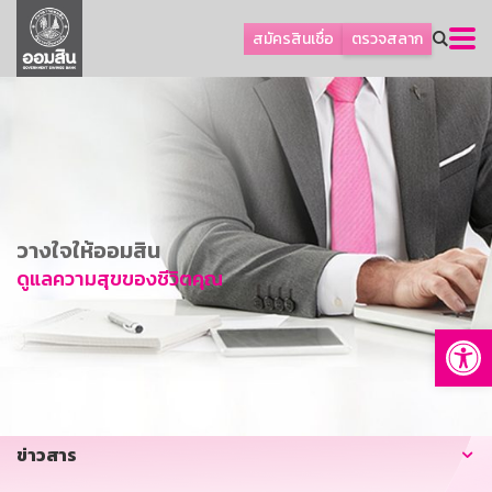
ลูกค้าธุรกิจ
สมัครสินเชื่อ
ตรวจสลาก
ลูกค้าผู้ประกอบรายย่อย
โปรโมชัน
ออมเพื่อสุข
เกี่ยวกับธนาคาร
การพัฒนาที่ยั่งยืน
วางใจให้ออมสิน
ข่าวสาร
ดูแลความสุขของชีวิตคุณ
บริการทางการเงิน
Op
อื่นๆ
ติดต่อเรา
บริการออนไลน์
ข่าวสาร
TH
EN
GSB Society