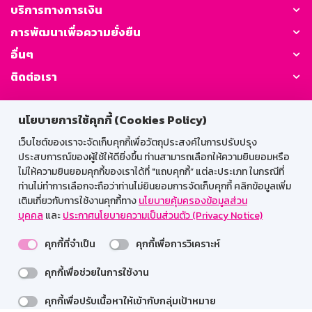
บริการทางการเงิน
การพัฒนาเพื่อความยั่งยืน
อื่นๆ
ติดต่อเรา
GSB Society:
นโยบายการใช้คุกกี้ (Cookies Policy)
เว็บไซต์ของเราจะจัดเก็บคุกกี้เพื่อวัตถุประสงค์ในการปรับปรุง
ประสบการณ์ของผู้ใช้ให้ดียิ่งขึ้น ท่านสามารถเลือกให้ความยินยอมหรือ
สำหรับพนักงาน
ไม่ให้ความยินยอมคุกกี้ของเราได้ที่ "แถบคุกกี้” แต่ละประเภท ในกรณีที่
ท่านไม่ทำการเลือกจะถือว่าท่านไม่ยินยอมการจัดเก็บคุกกี้ คลิกข้อมูลเพิ่ม
Web HR
GSB Wisdom
M-Search
เติมเกี่ยวกับการใช้งานคุกกี้ทาง
นโยบายคุ้มครองข้อมูลส่วน
บุคคล
และ
ประกาศนโยบายความเป็นส่วนตัว (Privacy Notice)
เข้าสู่ระบบเน็ตเมล
คุกกี้ที่จำเป็น
คุกกี้เพื่อการวิเคราะห์
คุกกี้เพื่อช่วยในการใช้งาน
รองรับการใช้งานได้ดีบนเว็บบราวเซอร์
คุกกี้เพื่อปรับเนื้อหาให้เข้ากับกลุ่มเป้าหมาย