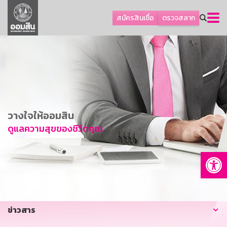
ลูกค้าธุรกิจ
สมัครสินเชื่อ
ตรวจสลาก
ลูกค้าผู้ประกอบรายย่อย
โปรโมชัน
ออมเพื่อสุข
เกี่ยวกับธนาคาร
การพัฒนาที่ยั่งยืน
วางใจให้ออมสิน
ข่าวสาร
ดูแลความสุขของชีวิตคุณ
บริการทางการเงิน
Op
อื่นๆ
ติดต่อเรา
บริการออนไลน์
ข่าวสาร
TH
EN
GSB Society