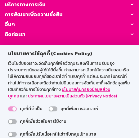
บริการทางการเงิน
การพัฒนาเพื่อความยั่งยืน
อื่นๆ
ติดต่อเรา
GSB Society:
นโยบายการใช้คุกกี้ (Cookies Policy)
เว็บไซต์ของเราจะจัดเก็บคุกกี้เพื่อวัตถุประสงค์ในการปรับปรุง
ประสบการณ์ของผู้ใช้ให้ดียิ่งขึ้น ท่านสามารถเลือกให้ความยินยอมหรือ
สำหรับพนักงาน
ไม่ให้ความยินยอมคุกกี้ของเราได้ที่ "แถบคุกกี้” แต่ละประเภท ในกรณีที่
ท่านไม่ทำการเลือกจะถือว่าท่านไม่ยินยอมการจัดเก็บคุกกี้ คลิกข้อมูลเพิ่ม
Web HR
GSB Wisdom
M-Search
เติมเกี่ยวกับการใช้งานคุกกี้ทาง
นโยบายคุ้มครองข้อมูลส่วน
บุคคล
และ
ประกาศนโยบายความเป็นส่วนตัว (Privacy Notice)
เข้าสู่ระบบเน็ตเมล
คุกกี้ที่จำเป็น
คุกกี้เพื่อการวิเคราะห์
คุกกี้เพื่อช่วยในการใช้งาน
รองรับการใช้งานได้ดีบนเว็บบราวเซอร์
คุกกี้เพื่อปรับเนื้อหาให้เข้ากับกลุ่มเป้าหมาย