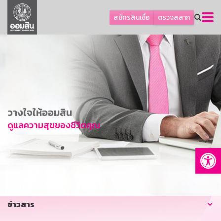
ลูกค้าธุรกิจ
สมัครสินเชื่อ
ตรวจสลาก
ลูกค้าผู้ประกอบรายย่อย
โปรโมชัน
ออมเพื่อสุข
เกี่ยวกับธนาคาร
การพัฒนาที่ยั่งยืน
วางใจให้ออมสิน
ข่าวสาร
ดูแลความสุขของชีวิตคุณ
บริการทางการเงิน
Op
อื่นๆ
ติดต่อเรา
บริการออนไลน์
ข่าวสาร
TH
EN
GSB Society