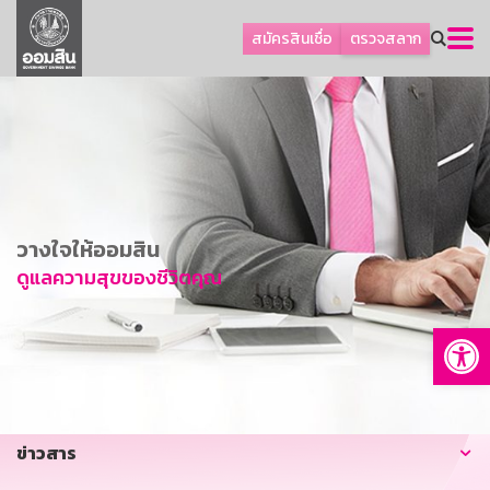
ลูกค้าธุรกิจ
สมัครสินเชื่อ
ตรวจสลาก
ลูกค้าผู้ประกอบรายย่อย
โปรโมชัน
ออมเพื่อสุข
เกี่ยวกับธนาคาร
การพัฒนาที่ยั่งยืน
วางใจให้ออมสิน
ข่าวสาร
ดูแลความสุขของชีวิตคุณ
บริการทางการเงิน
Op
อื่นๆ
ติดต่อเรา
บริการออนไลน์
ข่าวสาร
TH
EN
GSB Society