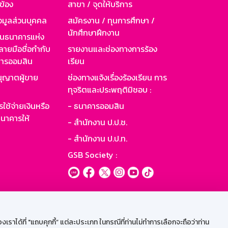
วข้อง
สาขา / จุดให้บริการ
อมูลส่วนบุคคล
สมัครงาน / ทุนการศึกษา /
นักศึกษาฝึกงาน
านธนาคารแห่ง
ายมือชื่อกำกับ
รายงานและช่องทางการร้อง
าคารออมสิน
เรียน
ุญาตผู้ขาย
ช่องทางแจ้งเรื่องร้องเรียน การ
ทุจริตและประพฤติมิชอบ :
ใช้จ่ายเงินหรือ
- ธนาคารออมสิน
นาคารให้
- สำนักงาน ป.ป.ช.
- สำนักงาน ป.ป.ท.
GSB Society :
ะบบเน็ตเมล
ราได้ที่ "แถบคุกกี้” แต่ละประเภท ในกรณีที่ท่านไม่ทำการเลือกจะถือว่าท่าน