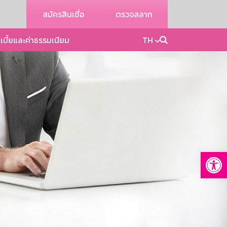
สมัครสินเชื่อ
ตรวจสลาก
เบี้ยและค่าธรรมเนียม
TH
Op