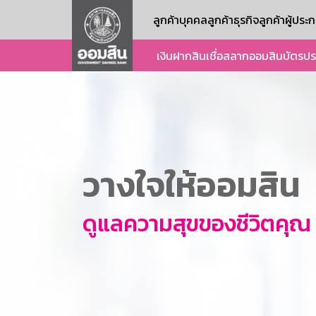
ลูกค้าบุคคล
ลูกค้าธุรกิจ
ลูกค้าผู้ปร
เงินฝาก
สินเชื่อ
สลากออมสิน
บัตร
ปร
วางใจให้ออมสิน
ดูแลความสุขของชีวิตคุณ