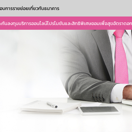
ะกอบการรายย่อย
เกี่ยวกับธนาคาร
ะกัน
ลงทุน
บริการออนไลน์
โปรโมชันและสิทธิพิเศษ
ออมเพื่อสุข
อัตราดอก