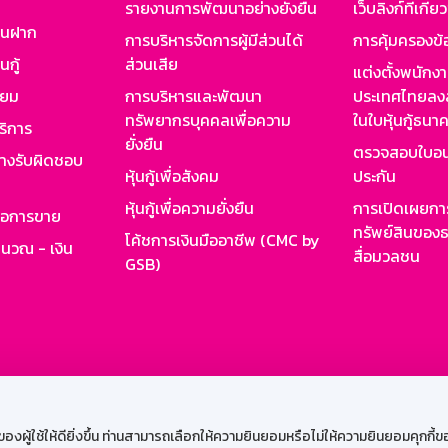
รายงานการพัฒนาอย่างยั่งยืน
เว็บลิงก์ที่เกี่ย
งินฝาก
การบริหารจัดการผู้มีส่วนได้
การคุ้มครองข้
นกู้
ส่วนเสีย
แต่งตั้งพนักง
ียม
การบริหารและพัฒนา
ประเทศไทยลงล
ทรัพยากรบุคคลเพื่อความ
ในใบหุ้นกู้ธน
ริการ
ยั่งยืน
ตรวจสอบใบอน
ย่างรับผิดชอบ
หุ้นกู้เพื่อสังคม
ประกัน
หุ้นกู้เพื่อความยั่งยืน
การเปิดเผยการ
รอการขาย
ทรัพย์สินของธ
โค้ชการเงินมืออาชีพ (CMC by
ำนวณ - เงิน
สื่อมวลชน
GSB)
กงาน
Web HR
GSB Wisdom
M-Search
เข้าสู่ร
ผู้ใช้ให้ดียิ่งขึ้น ท่านสามารถเลือกให้ความยินยอมหรือไม่ให้ความยินยอมคุกกี้ของเ