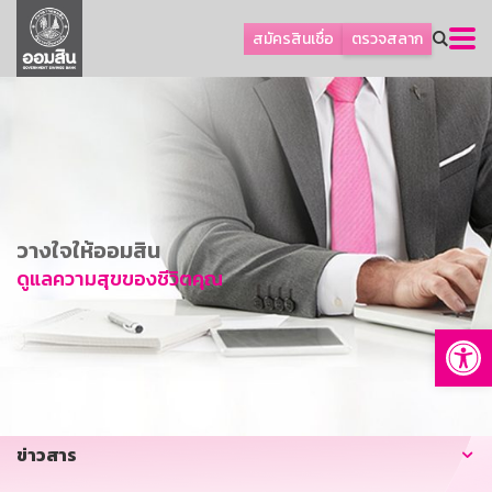
ลูกค้าธุรกิจ
สมัครสินเชื่อ
ตรวจสลาก
ลูกค้าผู้ประกอบรายย่อย
โปรโมชัน
ออมเพื่อสุข
เกี่ยวกับธนาคาร
การพัฒนาที่ยั่งยืน
วางใจให้ออมสิน
ข่าวสาร
ดูแลความสุขของชีวิตคุณ
บริการทางการเงิน
Op
อื่นๆ
ติดต่อเรา
บริการออนไลน์
ข่าวสาร
TH
EN
GSB Society