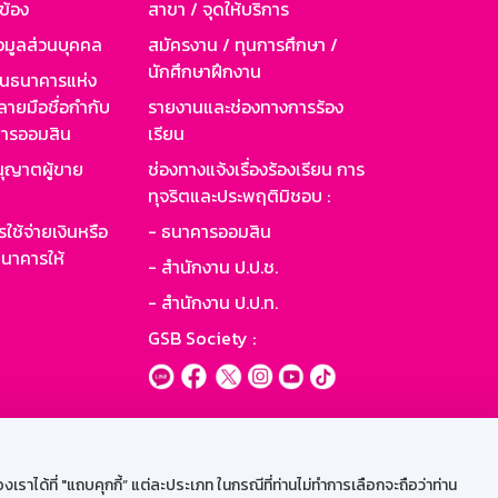
วข้อง
สาขา / จุดให้บริการ
อมูลส่วนบุคคล
สมัครงาน / ทุนการศึกษา /
นักศึกษาฝึกงาน
านธนาคารแห่ง
ายมือชื่อกำกับ
รายงานและช่องทางการร้อง
าคารออมสิน
เรียน
ุญาตผู้ขาย
ช่องทางแจ้งเรื่องร้องเรียน การ
ทุจริตและประพฤติมิชอบ :
ใช้จ่ายเงินหรือ
- ธนาคารออมสิน
นาคารให้
- สำนักงาน ป.ป.ช.
- สำนักงาน ป.ป.ท.
GSB Society :
ะบบเน็ตเมล
ราได้ที่ "แถบคุกกี้” แต่ละประเภท ในกรณีที่ท่านไม่ทำการเลือกจะถือว่าท่าน