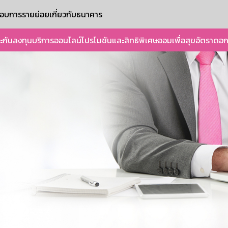
ะกอบการรายย่อย
เกี่ยวกับธนาคาร
ะกัน
ลงทุน
บริการออนไลน์
โปรโมชันและสิทธิพิเศษ
ออมเพื่อสุข
อัตราดอก