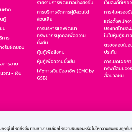
รายงานการพัฒนาอย่างยั่งยืน
เว็บลิงก์ที่เกี่ย
งินฝาก
การบริหารจัดการผู้มีส่วนได้
การคุ้มครองข้
นกู้
ส่วนเสีย
แต่งตั้งพนักง
ียม
การบริหารและพัฒนา
ประเทศไทยลงล
ทรัพยากรบุคคลเพื่อความ
ในใบหุ้นกู้ธน
ริการ
ยั่งยืน
ตรวจสอบใบอน
ย่างรับผิดชอบ
หุ้นกู้เพื่อสังคม
ประกัน
หุ้นกู้เพื่อความยั่งยืน
การเปิดเผยการ
รอการขาย
ทรัพย์สินของธ
โค้ชการเงินมืออาชีพ (CMC by
ำนวณ - เงิน
สื่อมวลชน
GSB)
กงาน
Web HR
GSB Wisdom
M-Search
เข้าสู่ร
ผู้ใช้ให้ดียิ่งขึ้น ท่านสามารถเลือกให้ความยินยอมหรือไม่ให้ความยินยอมคุกกี้ของเ