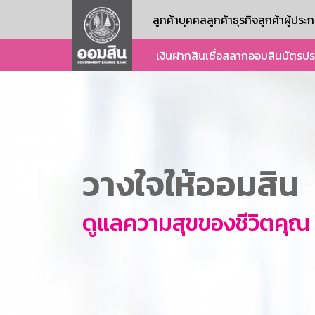
ลูกค้าบุคคล
ลูกค้าธุรกิจ
ลูกค้าผู้ปร
เงินฝาก
สินเชื่อ
สลากออมสิน
บัตร
ปร
วางใจให้ออมสิน
ดูแลความสุขของชีวิตคุณ