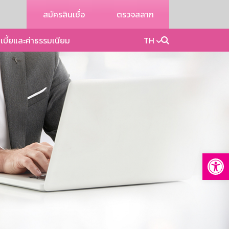
สมัครสินเชื่อ
ตรวจสลาก
เบี้ยและค่าธรรมเนียม
TH
Op