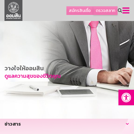
ลูกค้าธุรกิจ
สมัครสินเชื่อ
ตรวจสลาก
ลูกค้าผู้ประกอบรายย่อย
โปรโมชัน
ออมเพื่อสุข
เกี่ยวกับธนาคาร
การพัฒนาที่ยั่งยืน
วางใจให้ออมสิน
ข่าวสาร
ดูแลความสุขของชีวิตคุณ
บริการทางการเงิน
Op
อื่นๆ
ติดต่อเรา
บริการออนไลน์
ข่าวสาร
TH
EN
GSB Society