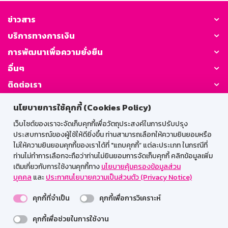
ข่าวสาร
บริการทางการเงิน
การพัฒนาเพื่อความยั่งยืน
อื่นๆ
ติดต่อเรา
นโยบายการใช้คุกกี้ (Cookies Policy)
GSB Society:
เว็บไซต์ของเราจะจัดเก็บคุกกี้เพื่อวัตถุประสงค์ในการปรับปรุง
ประสบการณ์ของผู้ใช้ให้ดียิ่งขึ้น ท่านสามารถเลือกให้ความยินยอมหรือ
ไม่ให้ความยินยอมคุกกี้ของเราได้ที่ "แถบคุกกี้” แต่ละประเภท ในกรณีที่
สำหรับพนักงาน
ท่านไม่ทำการเลือกจะถือว่าท่านไม่ยินยอมการจัดเก็บคุกกี้ คลิกข้อมูลเพิ่ม
เติมเกี่ยวกับการใช้งานคุกกี้ทาง
นโยบายคุ้มครองข้อมูลส่วน
Web HR
GSB Wisdom
M-Search
บุคคล
และ
ประกาศนโยบายความเป็นส่วนตัว (Privacy Notice)
เข้าสู่ระบบเน็ตเมล
คุกกี้ที่จำเป็น
คุกกี้เพื่อการวิเคราะห์
คุกกี้เพื่อช่วยในการใช้งาน