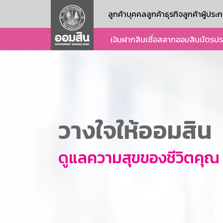
ลูกค้าบุคคล
ลูกค้าธุรกิจ
ลูกค้าผู้ปร
เงินฝาก
สินเชื่อ
สลากออมสิน
บัตร
ปร
วางใจให้ออมสิน
ดูแลความสุขของชีวิตคุณ