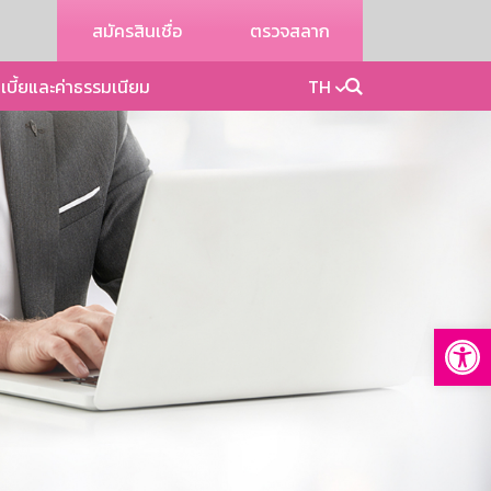
สมัครสินเชื่อ
ตรวจสลาก
เบี้ยและค่าธรรมเนียม
TH
Op