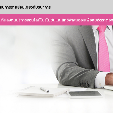
ะกอบการรายย่อย
เกี่ยวกับธนาคาร
ะกัน
ลงทุน
บริการออนไลน์
โปรโมชันและสิทธิพิเศษ
ออมเพื่อสุข
อัตราดอก