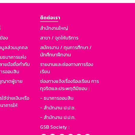
ติดต่อเรา
์
สำนักงานใหญ่
วข้อง
สาขา / จุดให้บริการ
อมูลส่วนบุคคล
สมัครงาน / ทุนการศึกษา /
นักศึกษาฝึกงาน
านธนาคารแห่ง
ายมือชื่อกำกับ
รายงานและช่องทางการร้อง
าคารออมสิน
เรียน
ุญาตผู้ขาย
ช่องทางแจ้งเรื่องร้องเรียน การ
ทุจริตและประพฤติมิชอบ :
ใช้จ่ายเงินหรือ
- ธนาคารออมสิน
นาคารให้
- สำนักงาน ป.ป.ช.
- สำนักงาน ป.ป.ท.
GSB Society :