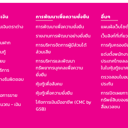
เงิน
การพัฒนาเพื่อความยั่งยืน
อื่นๆ
นเงินตราต่าง
การพัฒนาเพื่อความยั่งยืน
แผนผังเว็บไซต
รายงานการพัฒนาอย่างยั่งยืน
เว็บลิงก์ที่เกี่ย
งินฝาก
การบริหารจัดการผู้มีส่วนได้
การคุ้มครองข้
นกู้
ส่วนเสีย
แต่งตั้งพนักง
ียม
การบริหารและพัฒนา
ประเทศไทยลงล
ทรัพยากรบุคคลเพื่อความ
ในใบหุ้นกู้ธน
ริการ
ยั่งยืน
ตรวจสอบใบอน
ย่างรับผิดชอบ
หุ้นกู้เพื่อสังคม
ประกัน
หุ้นกู้เพื่อความยั่งยืน
การเปิดเผยการ
รอการขาย
ทรัพย์สินของธ
โค้ชการเงินมืออาชีพ (CMC by
ำนวณ - เงิน
สื่อมวลชน
GSB)